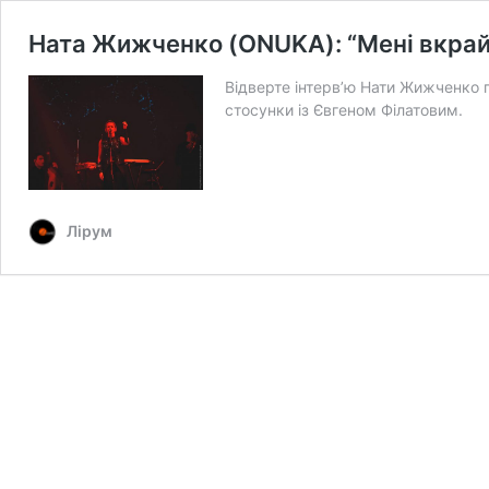
Ната Жижченко (ONUKA): “Мені вкрай 
Відверте інтерв’ю Нати Жижченко 
стосунки із Євгеном Філатовим.
Лірум