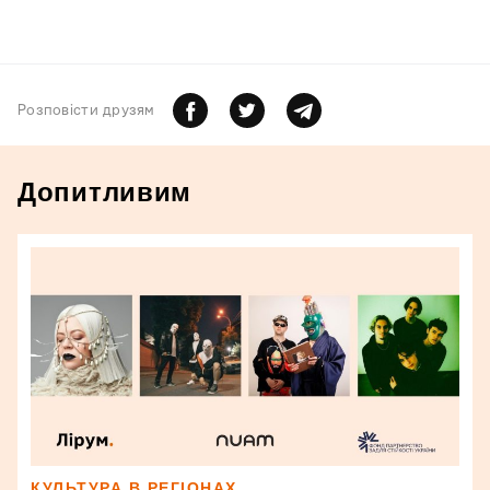
Розповiсти друзям
Допитливим
КУЛЬТУРА В РЕГІОНАХ