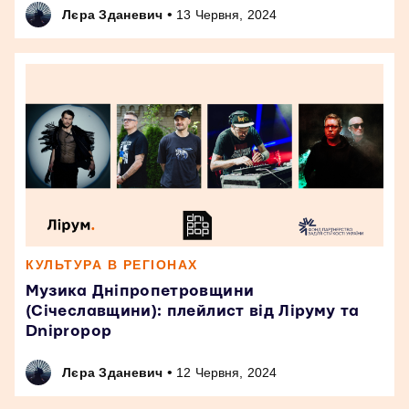
•
Лєра Зданевич
13 Червня, 2024
КУЛЬТУРА В РЕГІОНАХ
Музика Дніпропетровщини
(Січеславщини): плейлист від Ліруму та
Dnipropop
•
Лєра Зданевич
12 Червня, 2024