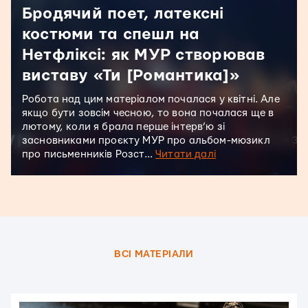
Бродячий поет, латексні
костюми та спешл на
Нетфліксі: як МУР створював
виставу «Ти [Романтика]»
Робота над цим матеріалом почалася у квітні. Але
якщо бути зовсім чесною, то вона почалася ще в
лютому, коли я брала перше інтерв’ю зі
засновниками проєкту МУР про альбом-мюзикл
про письменників Розст...
Читати далі
ВСI МАТЕРІАЛИ