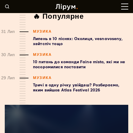
🔥 Популярне
МУЗИКА
31 Лип
Липень в 10 піснях: Околиця, vesnavoseny,
хейтспіч тощо
МУЗИКА
30 Лип
10 питань до команди Faine misto, які ми не
посоромилися поставити
МУЗИКА
29 Лип
Тричі в одну річку увійдеш? Розбираємо,
яким вийшов Atlas Festival 2026