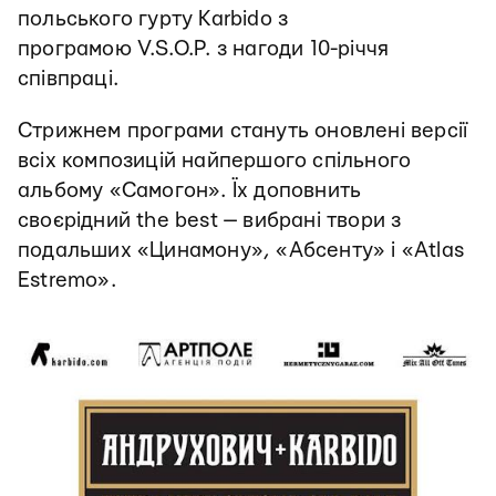
польського гурту Karbido з
програмою V.S.O.P. з нагоди 10-річчя
співпраці.
Стрижнем програми стануть оновлені версії
всіх композицій найпершого спільного
альбому «Самогон». Їх доповнить
своєрідний the best — вибрані твори з
подальших «Цинамону», «Абсенту» і «Atlas
Estremo».