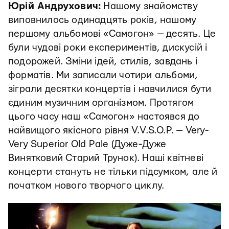
Юрій Андрухович:
Нашому знайомству
виповнилось одинадцять років, нашому
першому альбомові «Самогон» — десять. Це
були чудові роки експериментів, дискусій і
подорожей. Зміни ідей, стилів, завдань і
форматів. Ми записали чотири альбоми,
зіграли десятки концертів і навчилися бути
єдиним музичним організмом. Протягом
цього часу наш «Самогон» настоявся до
найвищого якісного рівня V.V.S.O.P. — Very-
Very Superior Old Pale (Дуже-Дуже
Винятковий Старий Трунок). Наші квітневі
концерти стануть не тільки підсумком, але й
початком нового творчого циклу.