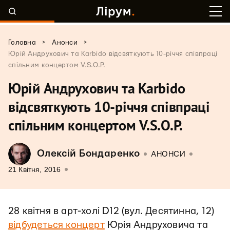
>
>
Головна
Анонси
Юрій Андрухович та Karbido відсвяткують 10-річчя співпраці
спільним концертом V.S.O.P.
Юрій Андрухович та Karbido
відсвяткують 10-річчя співпраці
спільним концертом V.S.O.P.
Олексій Бондаренко
АНОНСИ
21 Квітня, 2016
28 квітня в арт-холі D12 (вул. Десятинна, 12)
відбудеться концерт
Юрія Андруховича та