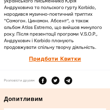
українського письменника Юрія
Андруховича та польского гурту Karbido,
народився музично-поетичний триптих
“Самогон. Цинамон. Абсент”, а також
альбом Atlas Estremo, що вийшов минулого
року. Після презентації програми V.S.O.P.,
Андрухович і Karbido планують
продовжувати спільну творчу діяльність.
Придбати Квитки
Розповiсти друзям
Допитливим