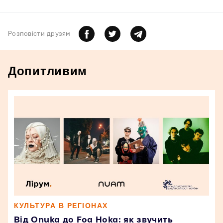
Розповiсти друзям
Допитливим
КУЛЬТУРА В РЕГІОНАХ
Від Onuka до Foa Hoka: як звучить