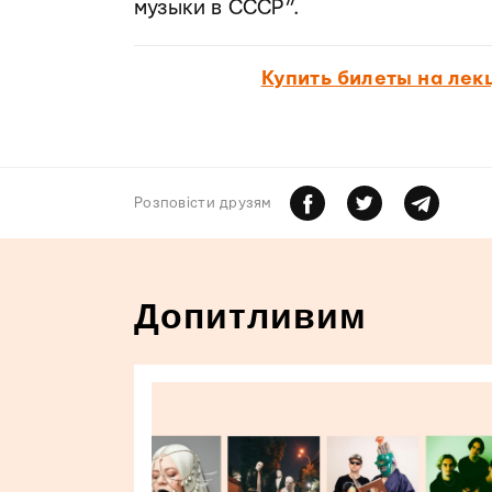
музыки в СССР”.
Купить билеты на лек
Розповiсти друзям
Допитливим