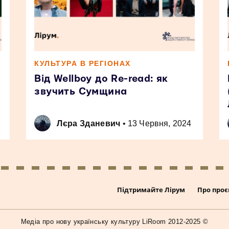
КУЛЬТУРА В РЕГІОНАХ
Від Wellboy до Re-read: як
звучить Сумщина
Лєра Зданевич
•
13 Червня, 2024
Підтримайте Лірум
Про проє
Медiа про нову українську культуру LiRoom 2012-2025 ©