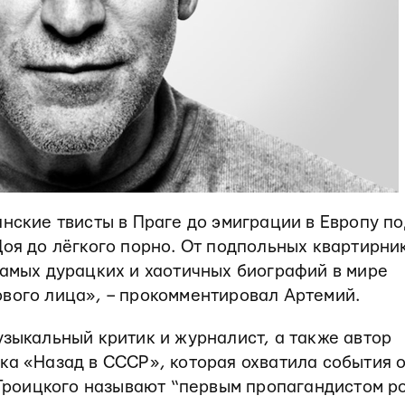
янские твисты в Праге до эмиграции в Европу по
Цоя до лёгкого порно. От подпольных квартирни
самых дурацких и хаотичных биографий в мире
рвого лица», – прокомментировал Артемий.
узыкальный критик и журналист, а также автор
ка «Назад в СССР», которая охватила события 
я Троицкого называют “первым пропагандистом р