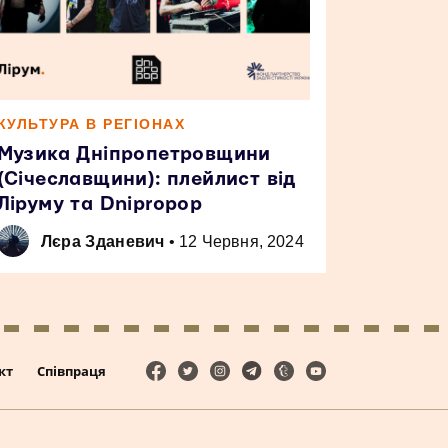
КУЛЬТУРА В РЕГІОНАХ
Музика Дніпропетровщини
(Січеславщини): плейлист від
Ліруму та Dnipropop
Лєра Зданевич
•
12 Червня, 2024
кт
Співпраця