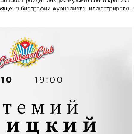
ean Club пройдет лекция музыкального критика
священа биографии журналиста, иллюстрирован