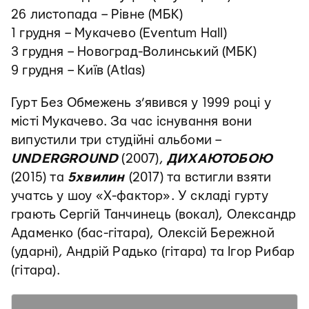
26 листопада – Рівне (МБК)
1 грудня – Мукачево (Eventum Hall)
3 грудня – Новоград-Волинський (МБК)
9 грудня – Київ (Atlas)
Гурт Без Обмежень з’явився у 1999 році у
місті Мукачево. За час існування вони
випустили три студійні альбоми –
UNDERGROUND
(2007),
ДИХАЮТОБОЮ
(2015) та
5хвилин
(2017) та встигли взяти
учатсь у шоу «X-фактор». У складі гурту
грають Сергій Танчинець (вокал), Олександр
Адаменко (бас-гітара), Олексій Бережной
(ударні), Андрій Радько (гітара) та Ігор Рибар
(гітара).