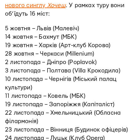
нового синглу
Хочеш
. У рамках туру вони
об’їдуть 16 міст:
5 жовтня – Львів (Малевіч)
14 жовтня – Бахмут (МБК)
19 жовтня – Харків (Арт-клуб Корова)
28 жовтня – Черкаси (Millenium)
2 листопада – Дніпро (Poplavok)
3 листопада – Полтава (Villa Крокодила)
10 листопада – Чернігів (Міський палац
культури)
11 листопада – Ковель (МБК)
19 листопада – Запоріжжя (Капіталіст)
22 листопада – Хмельницький (Обласна
філармонія)
23 листопада – Вінниця (Будинок офіцерів)
24 листопада – Луцьк (Клуб Opera)