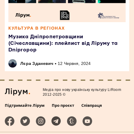
КУЛЬТУРА В РЕГІОНАХ
Музика Дніпропетровщини
(Січеславщини): плейлист від Ліруму та
Dnipropop
•
Лєра Зданевич
12 Червня, 2024
Медiа про нову українську культуру LiRoom
2012-2025 ©
Підтримайте Лірум
Про проєкт
Співпраця