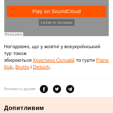
Нагадаємо, що у жовтні у всеукраїнський
тур також
збираються
Христина Соловій
та гурти
Piano
бой
,
Brutto
і
Detach
.
Розповiсти друзям
Допитливим