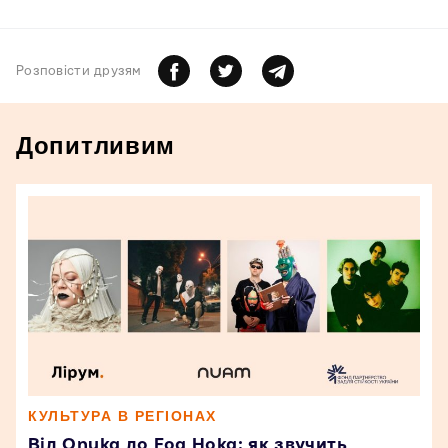
Розповiсти друзям
Допитливим
КУЛЬТУРА В РЕГІОНАХ
Від Onuka до Foa Hoka: як звучить