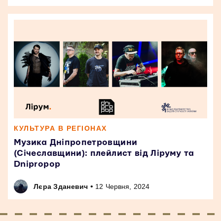
КУЛЬТУРА В РЕГІОНАХ
Музика Дніпропетровщини
(Січеславщини): плейлист від Ліруму та
Dnipropop
•
Лєра Зданевич
12 Червня, 2024