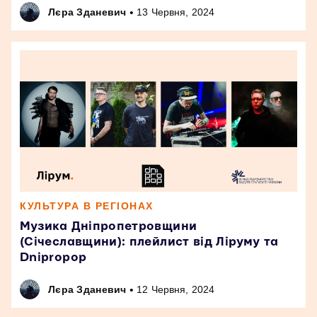
•
Лєра Зданевич
13 Червня, 2024
КУЛЬТУРА В РЕГІОНАХ
Музика Дніпропетровщини
(Січеславщини): плейлист від Ліруму та
Dnipropop
•
Лєра Зданевич
12 Червня, 2024