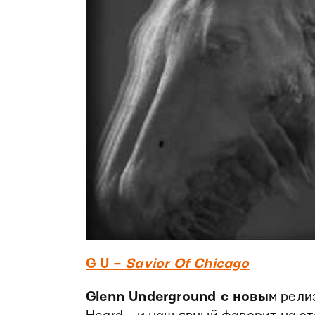
G U ‎–
Savior Of Chicago
Glenn Underground с новы
м рели