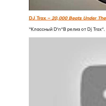
DJ Trax ‎–
20,000 Beats Under Th
“Классный D’n”B релиз от Dj Trax”.