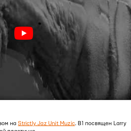
зом на
Strictly Jaz Unit Muzic
. B1 посвящен Larry