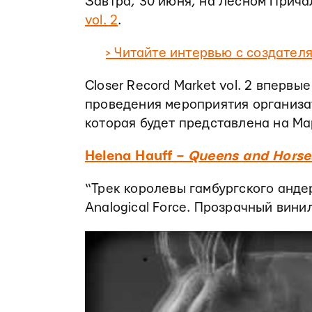
Завтра, 30 июня, на Лесном Причал
vol. 2
.
> Читайте интервью с создателя
Closer Record Market vol. 2 вперв
проведения мероприятия организат
которая будет представлена на Ма
Helena Hauff –
Queens and Horse
“Трек королевы гамбургского анде
Analogical Force. Прозрачный вини