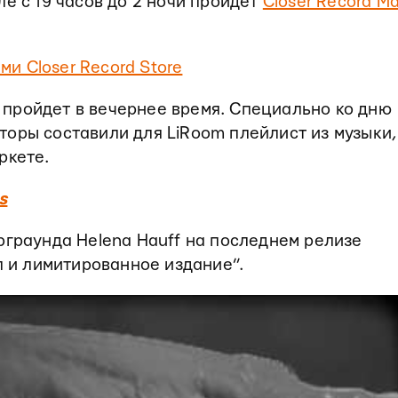
е с 19 часов до 2 ночи пройдет
Closer Record Ma
ми Closer Record Store
ые пройдет в вечернее время. Специально ко дню
оры составили для LiRoom плейлист из музыки,
ркете.
s
рграунда Helena Hauff на последнем релизе
л и лимитированное издание”.