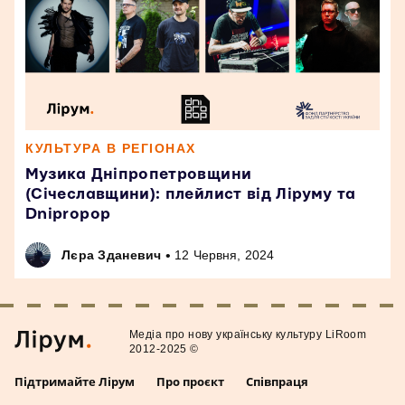
КУЛЬТУРА В РЕГІОНАХ
Музика Дніпропетровщини
(Січеславщини): плейлист від Ліруму та
Dnipropop
•
Лєра Зданевич
12 Червня, 2024
Медiа про нову українську культуру LiRoom
2012-2025 ©
Підтримайте Лірум
Про проєкт
Співпраця