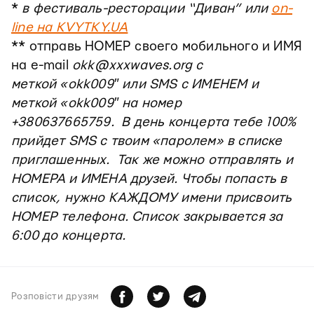
*
в фестиваль-ресторации “Диван” или
on-
line на KVYTKY.UA
** отправь НОМЕР своего мобильного и ИМЯ
на e-mail
okk@xxxwaves.org c
меткой
«okk009″ или SMS с ИМЕНЕМ и
меткой
«okk009″
на номер
+380637665759.
В день концерта тебе 100%
прийдет SMS с твоим «паролем» в списке
приглашенных. Так же можно отправлять и
НОМЕРА и ИМЕНА друзей. Чтобы попасть в
список, нужно КАЖДОМУ имени присвоить
НОМЕР телефона. Список закрывается за
6:00 до концерта.
Розповiсти друзям