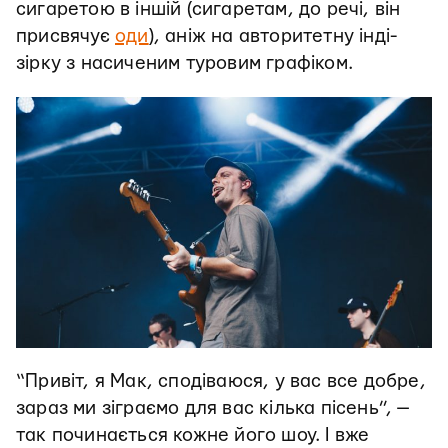
сигаретою в іншій (сигаретам, до речі, він
присвячує
оди
), аніж на авторитетну інді-
зірку з насиченим туровим графіком.
“Привіт, я Мак, сподіваюся, у вас все добре,
зараз ми зіграємо для вас кілька пісень”, —
так починається кожне його шоу. І вже