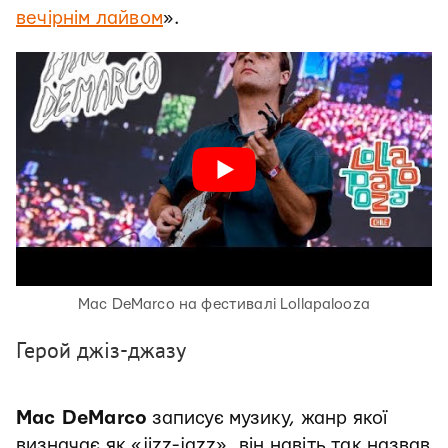
вечірнім лайвом
».
Mac DeMarco на фестивалі Lollapalooza
Герой джіз-джазу
Mac DeMarco
записує музику, жанр якої
визначає як «jizz-jazz», він навіть так назвав