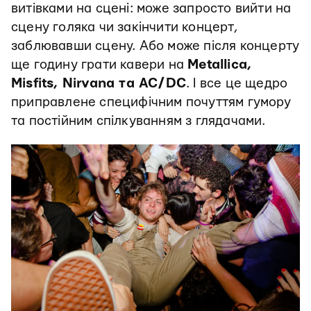
витівками на сцені: може запросто вийти на
сцену голяка чи закінчити концерт,
заблювавши сцену. Або може після концерту
ще годину грати кавери на
Metallica,
Misfits, Nirvana та AC/DC
. І все це щедро
приправлене специфічним почуттям гумору
та постійним спілкуванням з глядачами.