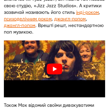
свою студію, «Jizz Jazz Studios». А критики
зазвичай називають його стиль
інді-роком
,
психоделічним роком
,
джангл-попом
,
джангл-попом
. Врешті решт, нестандартною
поп музикою.
Також Мак відомий своїми дивакуватими