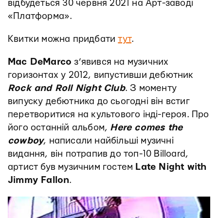
відбудеться 30 червня 2021 на Арт-заводі
«Платформа».
Квитки можна придбати
тут
.
Mac DeMarco
з’явився на музичних
горизонтах у 2012, випустивши дебютник
Rock and Roll Night Club
. З моменту
випуску дебютника до сьогодні він встиг
перетворитися на культового інді-героя. Про
його останній альбом,
Here comes the
cowboy
, написали найбільші музичні
видання, він потрапив до топ-10 Billoard,
артист був музичним гостем
Late Night with
Jimmy Fallon
.