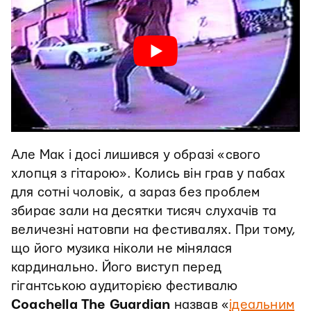
Але Мак і досі лишився у образі «свого
хлопця з гітарою». Колись він грав у пабах
для сотні чоловік, а зараз без проблем
збирає зали на десятки тисяч слухачів та
величезні натовпи на фестивалях. При тому,
що його музика ніколи не мінялася
кардинально. Його виступ перед
гігантською аудиторією фестивалю
Coachella
The Guardian
назвав «
ідеальним