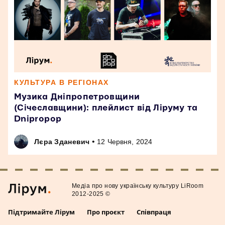
КУЛЬТУРА В РЕГІОНАХ
Музика Дніпропетровщини
(Січеславщини): плейлист від Ліруму та
Dnipropop
•
Лєра Зданевич
12 Червня, 2024
Медiа про нову українську культуру LiRoom
2012-2025 ©
Підтримайте Лірум
Про проєкт
Співпраця