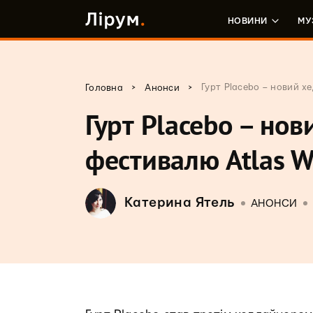
НОВИНИ
МУ
>
>
Гурт Placebo – новий х
Головна
Анонси
Гурт Placebo – но
фестивалю Atlas 
Катерина Ятель
АНОНСИ