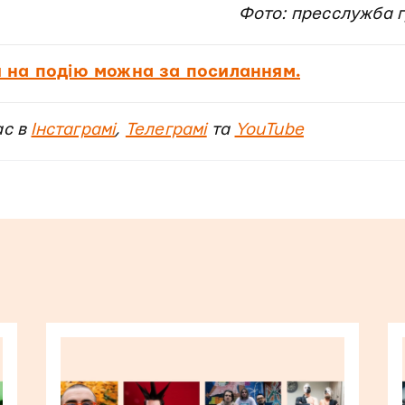
Фото: пресслужба г
 на подію можна за посиланням.
ас в
Інстаграмі
,
Телеграмі
та
YouTube