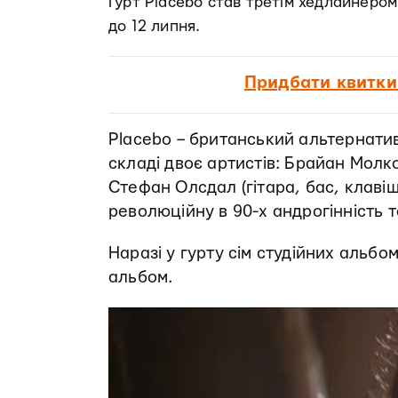
Гурт Placebo став третім хедлайнером
до 12 липня.
Придбати квитки
Placebo – британський альтернатив
складі двоє артистів: Брайан Молко 
Стефан Олсдал (гітара, бас, клавіш
революційну в 90-х андрогінність т
Наразі у гурту сім студійних альбом
альбом.