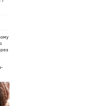
 7
ьому
а
ерез
в-