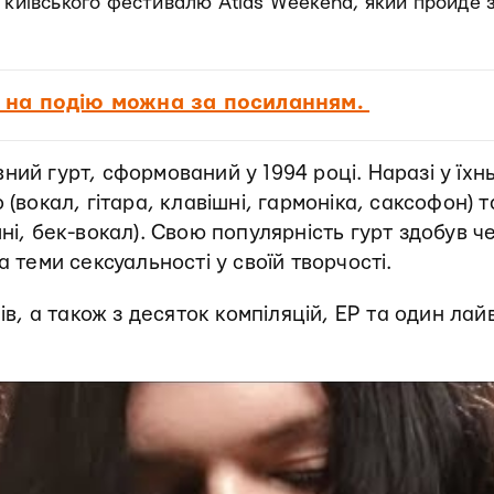
 київського фестивалю Atlas Weekend, який пройде з
 на подію можна за посиланням.
ний гурт, сформований у 1994 році. Наразі у їхн
(вокал, гітара, клавішні, гармоніка, саксофон) т
ні, бек-вокал). Свою популярність гурт здобув ч
а теми сексуальності у своїй творчості.
ів, а також з десяток компіляцій, EP та один лай