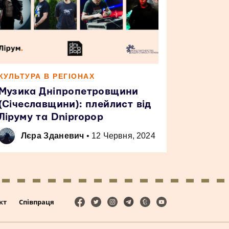
КУЛЬТУРА В РЕГІОНАХ
Музика Дніпропетровщини
(Січеславщини): плейлист від
Ліруму та Dnipropop
Лєра Зданевич
•
12 Червня, 2024
кт
Співпраця