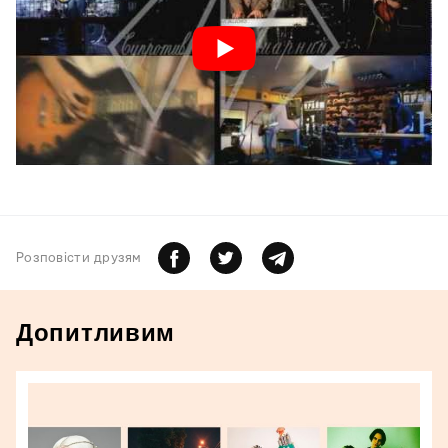
Розповiсти друзям
Допитливим