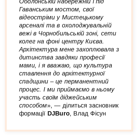
Оболонській набережній і під
Гаванським мостом, свої
відеостріми у Мистецькому
арсеналі та в охолоджувальній
вежі в Чорнобильській зоні, сети
колег на фоні центру Києва.
Архітектура мене захоплювала з
дитинства завдяки професії
мами, і я вважаю, що культура
ставлення до архітектурної
спадщини – це перманентний
процес. І ми приймаємо в ньому
участь своїм діджейським
способом
», — ділиться засновник
формації
DJBuro
, Влад Фісун