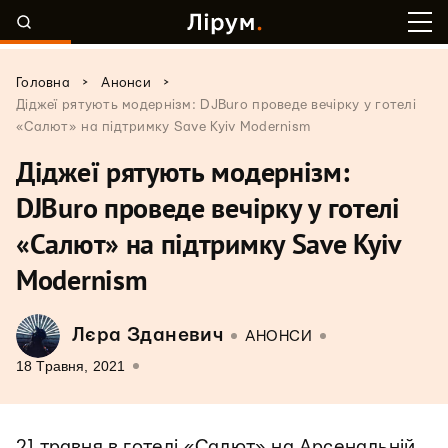
>
>
Головна
Анонси
Діджеї рятують модернізм: DJBuro проведе вечірку у готелі
«Салют» на підтримку Save Kyiv Modernism
Діджеї рятують модернізм:
DJBuro проведе вечірку у готелі
«Салют» на підтримку Save Kyiv
Modernism
Лєра Зданевич
АНОНСИ
18 Травня, 2021
21 травня в готелі «Салют» на Арсенальній