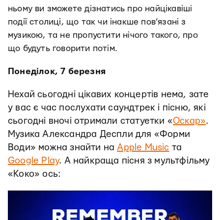
ньому ви зможете дізнатись про найцікавіші
події столиці, що так чи інакше пов’язані з
музикою, та не пропустити нічого такого, про
що будуть говорити потім.
Понеділок, 7 березня
Нехай сьогодні цікавих концертів нема, зате
у вас є час послухати саундтрек і пісню, які
сьогодні вночі отримали статуетки «
Оскар»
.
Музика Александра Деспли для «Форми
Води» можна знайти на
Apple Music
та
Google Play
. А найкраща пісня з мультфільму
«Коко» ось: