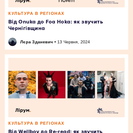
КУЛЬТУРА В РЕГІОНАХ
Від Onuka до Foa Hoka: як звучить
Чернігівщина
•
Лєра Зданевич
13 Червня, 2024
КУЛЬТУРА В РЕГІОНАХ
Від Wellboy до Re-read: як звучить