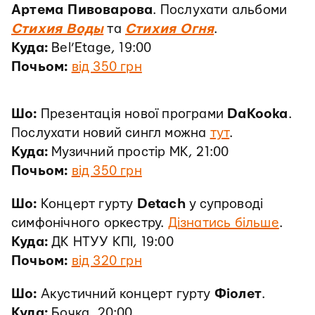
Артема Пивоварова
. Послухати альбоми
Стихия Воды
та
Стихия Огня
.
Куда:
Bel’Etage, 19:00
Почьом:
від 350 грн
Шо:
Презентація нової програми
DaKooka
.
Послухати новий сингл можна
тут
.
Куда:
Музичний простір МК, 21:00
Почьом:
від 350 грн
Шо:
Концерт гурту
Detach
у супроводі
симфонічного оркестру.
Дізнатись більше
.
Куда:
ДК НТУУ КПІ, 19:00
Почьом:
від 320 грн
Шо:
Акустичний концерт гурту
Фіолет
.
Куда:
Бочка, 20:00