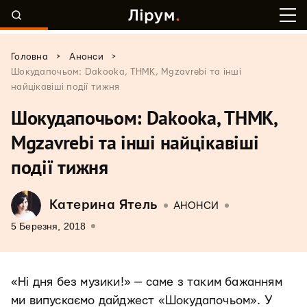
>
>
Головна
Анонси
Шокудапочьом: Dakooka, ТНМК, Mgzavrebi та інші
найцікавіші події тижня
Шокудапочьом: Dakooka, ТНМК,
Mgzavrebi та інші найцікавіші
події тижня
Катерина Ятель
АНОНСИ
5 Березня, 2018
«Ні дня без музики!» — саме з таким бажанням
ми випускаємо дайджест «Шокудапочьом». У