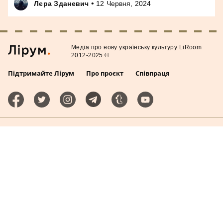
•
Лєра Зданевич
12 Червня, 2024
Медiа про нову українську культуру LiRoom
2012-2025 ©
Підтримайте Лірум
Про проєкт
Співпраця