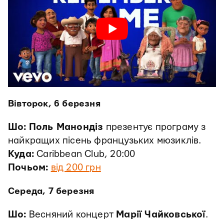
Вівторок, 6 березня
Шо:
Поль Манондіз
презентує програму з
найкращих пісень французьких мюзиклів.
Куда:
Caribbean Club, 20:00
Почьом:
від 200 грн
Середа, 7 березня
Шо:
Весняний концерт
Марії Чайковської
.