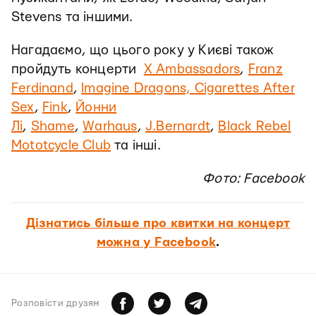
Stevens та іншими.
Нагадаємо, що цього року у Києві також
пройдуть концерти
X Ambassadors
,
Franz
Ferdinand
,
Imagine Dragons,
Cigarettes After
Sex
,
Fink
,
Йонни
Лі
,
Shame
,
Warhaus
,
J.Bernardt
,
Black Rebel
Mototcycle Club
та інші.
Фото: Facebook
Дізнатись більше про квитки на концерт
можна у Facebook
.
Розповiсти друзям