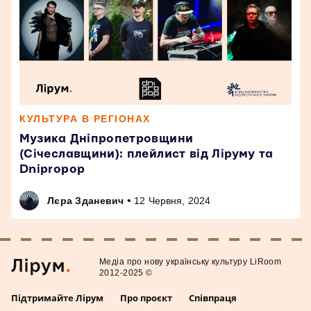
КУЛЬТУРА В РЕГІОНАХ
Музика Дніпропетровщини
(Січеславщини): плейлист від Ліруму та
Dnipropop
•
Лєра Зданевич
12 Червня, 2024
Медiа про нову українську культуру LiRoom
2012-2025 ©
Підтримайте Лірум
Про проєкт
Співпраця