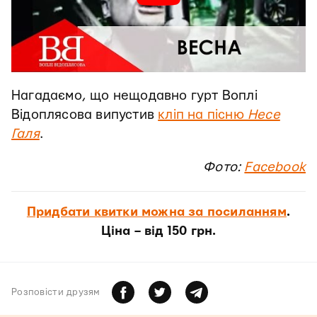
Нагадаємо, що нещодавно гурт Воплі
Відоплясова випустив
кліп на пісню
Несе
Галя
.
Фото:
Facebook
Придбати квитки можна за посиланням
.
Ціна – від 150 грн.
Розповiсти друзям