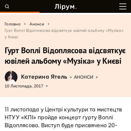
>
>
Головна
Анонси
Гурт Воплі Відоплясова відсвяткує ювілей альбому «Музіка»
у Києві
Гурт Воплі Відоплясова відсвяткує
ювілей альбому «Музіка» у Києві
Катерина Ятель
АНОНСИ
10 Листопада, 2017
11 листопада у Центрі культури та мистецтв
НТУУ «КПІ» пройде концерт гурту Воплі
Відоплясова. Виступ буде присвячено 20-