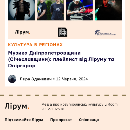
КУЛЬТУРА В РЕГІОНАХ
Музика Дніпропетровщини
(Січеславщини): плейлист від Ліруму та
Dnipropop
•
Лєра Зданевич
12 Червня, 2024
Медiа про нову українську культуру LiRoom
2012-2025 ©
Підтримайте Лірум
Про проєкт
Співпраця