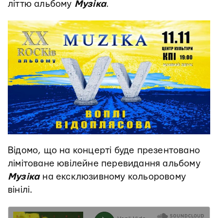
літтю альбому
Музіка
.
Відомо, що на концерті буде презентовано
лімітоване ювілейне перевидання альбому
Музіка
на ексклюзивному кольоровому
вінілі.