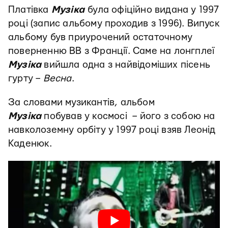
Платівка
Музіка
була офіційно видана у 1997
році (запис альбому проходив з 1996). Випуск
альбому був приурочений остаточному
поверненню ВВ з Франції. Саме на лонгплеї
Музіка
вийшла одна з найвідоміших пісень
гурту –
Весна
.
За словами музикантів, альбом
Музіка
побував у космосі – його з собою на
навколоземну орбіту у 1997 році взяв Леонід
Каденюк.