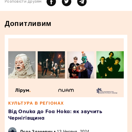
Розповiсти друзям
Допитливим
КУЛЬТУРА В РЕГІОНАХ
Від Onuka до Foa Hoka: як звучить
Чернігівщина
•
Лєра Зданевич
13 Червня, 2024