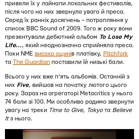
привели їх у лайнапи локальних фестивалів,
після чого на них звернула увага й преса.
Серед їх ранніх досягнень – потрапляння у
список BBC Sound of 2009. Того ж року вони
презентували дебютний альбом
To Lose My
Life…
, який неоднозначно сприйняла преса.
Поки NME
високо оцині
в платівку,
Pitchfork
та
The Guardian
поставили їй низькі бали.
Всього у них вже п’ять альбомів. Останній з
них
Five
, вийшов на початку лютого цього
року. Зараз на агрегаторі Metacritics у нього
74 бали зі 100. Ми особливо радимо звернути
увагу на треки
Time to Give
,
Tokyo
та
Believe
It
з нього.