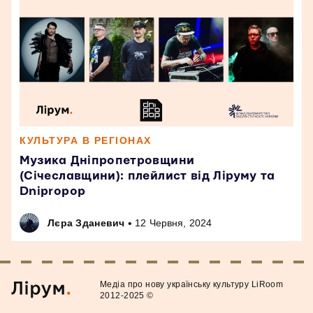
КУЛЬТУРА В РЕГІОНАХ
Музика Дніпропетровщини
(Січеславщини): плейлист від Ліруму та
Dnipropop
•
Лєра Зданевич
12 Червня, 2024
Медiа про нову українську культуру LiRoom
2012-2025 ©