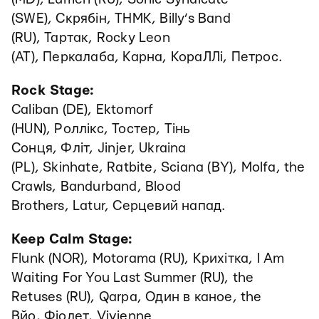
(SWE), Скрябін, ТНМК, Billy’s Band
(RU), Тартак, Rocky Leon
(AT), Перкалаба, Карна, КораЛЛі, Петрос.
Rock Stage:
Caliban (DE), Ektomorf
(HUN), Роллікс, Тостер, Тінь
Сонця, Фліт, Jinjer, Ukraina
(PL), Skinhate, Ratbite, Sciana (BY), Molfa, the
Crawls, Bandurband, Blood
Brothers, Latur, Серцевий напад.
Keep Calm Stage:
Flunk (NOR), Motorama (RU), Крихітка, I Am
Waiting For You Last Summer (RU), the
Retuses (RU), Qarpa, Один в каное, the
Вйо, Фіолет, Vivienne