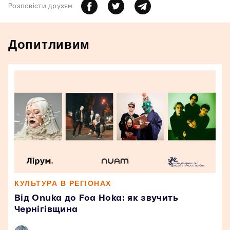
Розповiсти друзям
Допитливим
КУЛЬТУРА В РЕГІОНАХ
Від Onuka до Foa Hoka: як звучить
Чернігівщина