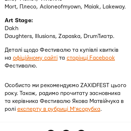
Mort, Плесо, Acloneofmyown, Maiak, Lakeway.
Art Stage:
Dakh
Daughters, Illusions, Zapaska, DrumТиатр.
Деталі щодо Фестивалю та купівлі квитків
на
офіційному сайті
та
сторінці Facebook
Фестивалю.
Особисто ми рекомендуємо ZAXIDFEST цього
року. Також, радимо прочитату засновника
та керівника Фестивалю Якова Матвійчука в
ролі
експерту в рубриці М’ясорубка
.