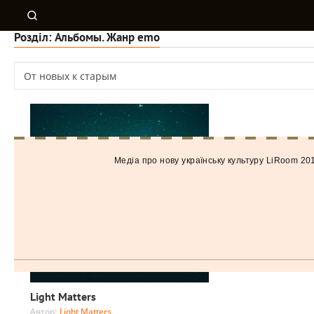
Розділ: Альбомы. Жанр emo
Медiа про нову українську культуру LiRoom 20
Light Matters
Автор:
Light Matters