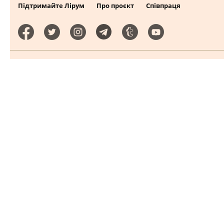
Підтримайте Лірум
Про проєкт
Співпраця