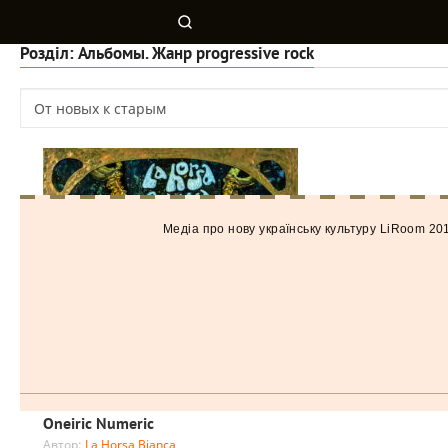
Розділ: Альбомы. Жанр progressive rock
Медiа про нову українську культуру LiRoom 20
Oneiric Numeric
Автор:
La Horsa Bianca