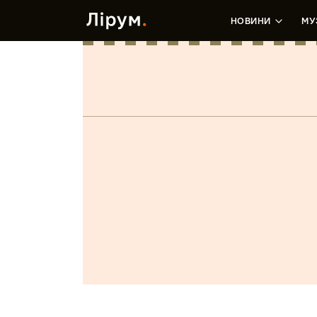
НОВИНИ
МУ
Розділ: Альбомы. Лейбл MOZGI En
MISHA/
VISLOVO
Автор:
ПТП
Автор:
Время и Сте
сентябрь 2019
июль 2019