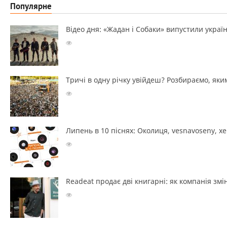
Популярне
Відео дня: «Жадан і Собаки» випустили україн
Тричі в одну річку увійдеш? Розбираємо, яким
Липень в 10 піснях: Околиця, vesnavoseny, х
Readeat продає дві книгарні: як компанія з