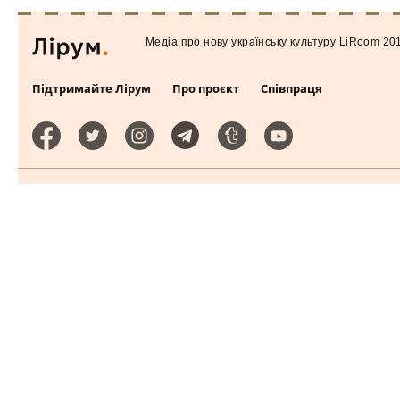
Медiа про нову українську культуру LiRoom 20
Підтримайте Лірум
Про проєкт
Співпраця