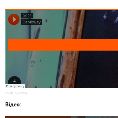
OOZE
·
Cableway
Відео: