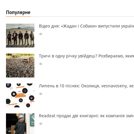
Популярне
Відео дня: «Жадан і Собаки» випустили україн
Тричі в одну річку увійдеш? Розбираємо, яким
Липень в 10 піснях: Околиця, vesnavoseny, х
Readeat продає дві книгарні: як компанія з