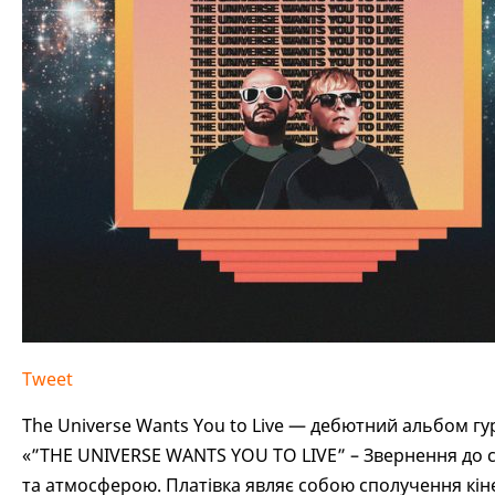
Tweet
The Universe Wants You to Live — дебютний альбом гу
«”THE UNIVERSE WANTS YOU TO LIVE” – Звернення до сл
та атмосферою. Платівка являє собою сполучення кіне