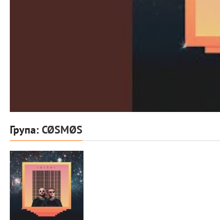
Група:
CØSMØS