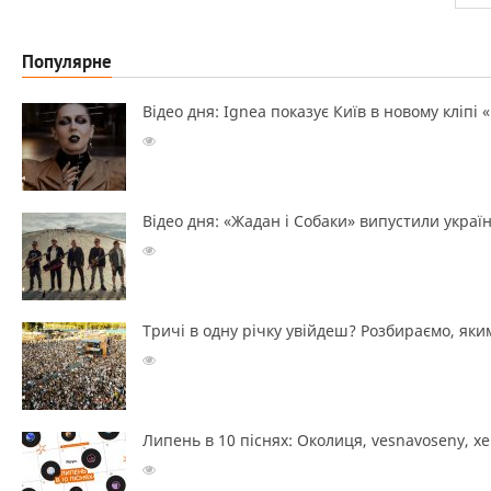
Популярне
Відео дня: Ignea показує Київ в новому кліпі 
Відео дня: «Жадан і Собаки» випустили україн
Тричі в одну річку увійдеш? Розбираємо, яким
Липень в 10 піснях: Околиця, vesnavoseny, х