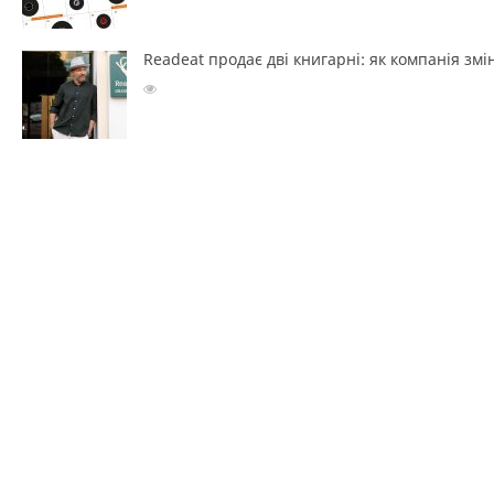
Readeat продає дві книгарні: як компанія з