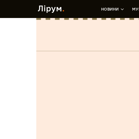
НОВИНИ
МУ
Хотя бы раз
(LP)
Марія Бліндюк
•
14 Квітня, 2019