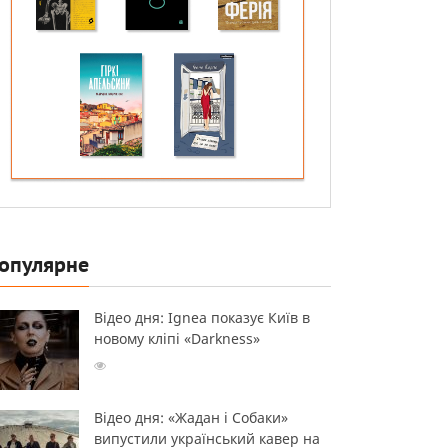
опулярне
Відео дня: Ignea показує Київ в
новому кліпі «Darkness»
Відео дня: «Жадан і Собаки»
випустили український кавер на