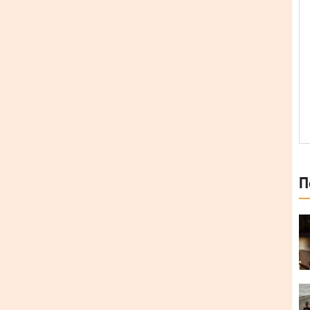
П
rene Adler. До нього ввійшли декілька раніше
 Усього в релізі зібрано 10 треків.