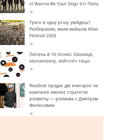
«I Wanna Be Your Dog» Іггі Попа
Тричі в одну річку увійдеш?
Розбираємо, яким вийшов Atlas
Festival 2026
Липень в 10 піснях: Околиця,
vesnavoseny, хейтспіч тощо
Readeat продає дві книгарні: як
компанія змінює стратегію
розвитку — розмова з Дмитром
Феліксовим