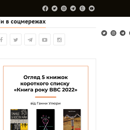
и в соцмережах
Підтримайте
Про
Співпраця
Лірум
проєкт