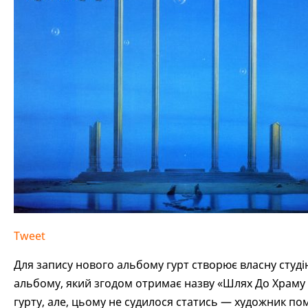
Tweet
Для запису нового альбому гурт створює власну студі
альбому, який згодом отримає назву «Шлях До Храму
гурту, але, цьому не судилося статись — художник по