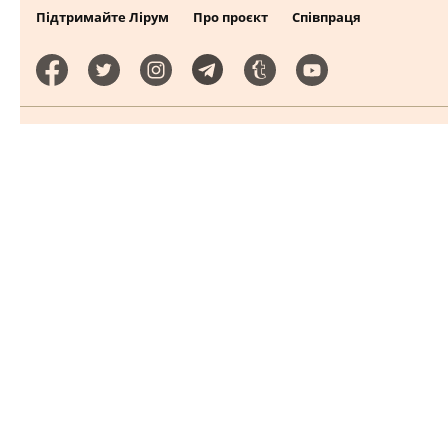
Підтримайте Лірум
Про проєкт
Співпраця