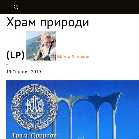
Храм природи
(LP)
Марія Бліндюк
•
19 Серпня, 2019