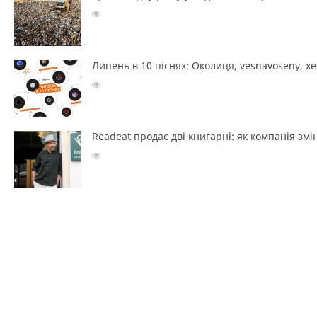
Липень в 10 піснях: Околиця, vesnavoseny, х
Readeat продає дві книгарні: як компанія з