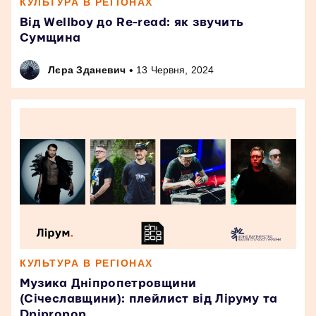
КУЛЬТУРА В РЕГІОНАХ
Від Wellboy до Re-read: як звучить
Сумщина
•
Лєра Зданевич
13 Червня, 2024
КУЛЬТУРА В РЕГІОНАХ
Музика Дніпропетровщини
(Січеславщини): плейлист від Ліруму та
Dnipropop