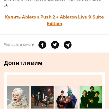
9.
Купить Ableton Push 2 + Ableton Live 9 Suite
Edition
Розповiсти друзям
Допитливим