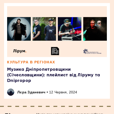
КУЛЬТУРА В РЕГІОНАХ
Музика Дніпропетровщини
(Січеславщини): плейлист від Ліруму та
Dnipropop
•
Лєра Зданевич
12 Червня, 2024