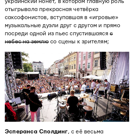
украинский нонет, в котором главную роль
отыгрывала прекрасная четвёрка
саксофонистов, вступавшая в «игровые»
музыкальные дуэли друг с другом и прямо
посреди одной из пьес спустившаяся
с
небес на землю
со сцены к зрителям;
Эсперанса Сполдинг
, с её весьма