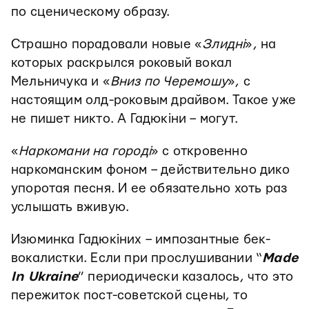
по сценическому образу.
Страшно порадовали новые «
Злидні
», на
которых раскрылся роковый вокал
Мельничука и «
Вниз по Черемошу
», с
настоящим олд-роковым драйвом. Такое уже
не пишет никто. А Гадюкіни – могут.
«
Наркомани на городі
» с откровенно
наркоманским фоном – действительно дико
упоротая песня. И ее обязательно хоть раз
услышать вживую.
Изюминка Гадюкіних – импозантные бек-
вокалистки. Если при прослушивании “
Made
In Ukraine
” периодически казалось, что это
пережиток пост-советской сцены, то