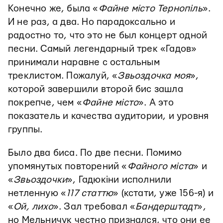
Конечно же, была «
Файне місто Тернопіль
».
И не раз, а два. Но парадоксально и
радостно то, что это не был концерт одной
песни. Самый легендарный трек «Гадов»
принимали наравне с остальным
треклистом. Пожалуй, «
Звьоздочка моя
»,
которой завершили второй бис зашла
покрепче, чем «
Файне місто
». А это
показатель и качества аудитории, и уровня
группы.
Было два биса. По две песни. Помимо
упомянутых повторений «
Файного міста
» и
«
Звьоздочки
», Гадюкіни исполнили
нетленную «
117 статтю
» (кстати, уже 156-я) и
«
Ой, лихо
». Зал требовал «
Бандерштадт
»,
но Мельничук честно признался, что они ее