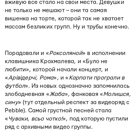
вживую все стало на свои места. Девушки
не только не мешают – они та самая
вишенка на торте, которой так не хватает
массам безликих групп. Ну и трубы конечно.
Порадовали и «
Роксоляной
» в исполнении
клавишника Крохмалева, и «Було не
любити», которой начали концерт, и
«
Арівідерчі, Рома
», и «
Карпати програли в
футбол
». Из новых однозначно запомнилась
злободневная «
Жаба
», фанковая «
Молишся,
сину
» (тут отдельный респект за видеоряд с
Pebble). Самой грустной песней стала
«
Чуваки, всьо чотко!
», под которую пустили
ряд с архивными видео группы.