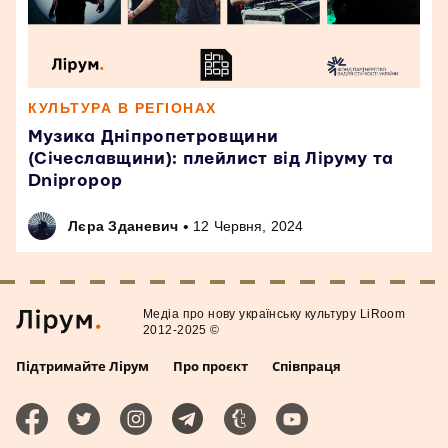
КУЛЬТУРА В РЕГІОНАХ
Музика Дніпропетровщини
(Січеславщини): плейлист від Ліруму та
Dnipropop
•
Лєра Зданевич
12 Червня, 2024
Медiа про нову українську культуру LiRoom
2012-2025 ©
Підтримайте Лірум
Про проєкт
Співпраця