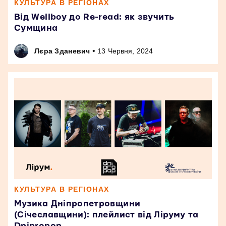
КУЛЬТУРА В РЕГІОНАХ
Від Wellboy до Re-read: як звучить
Сумщина
•
Лєра Зданевич
13 Червня, 2024
КУЛЬТУРА В РЕГІОНАХ
Музика Дніпропетровщини
(Січеславщини): плейлист від Ліруму та
Dnipropop