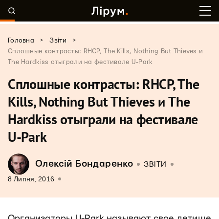
>
>
Головна
Звіти
Сплошные контрасты: RHCP, The Kills, Nothing But Thieves и
The Hardkiss отыграли на фестивале U-Park
Сплошные контрасты: RHCP, The
Kills, Nothing But Thieves и The
Hardkiss отыграли на фестивале
U-Park
Олексій Бондаренко
ЗВІТИ
8 Липня, 2016
Организаторы U-Park называют свое детище