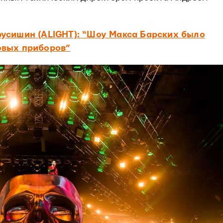
усишин (ALIGHT): “Шоу Макса Барских было
овых приборов”