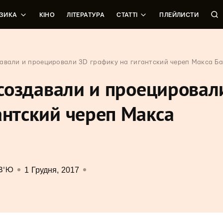
ЗИКА
КІНО
ЛІТЕРАТУРА
СТАТТІ
ПЛЕЙЛИСТИ
здавали и проецировали 3D графику на гигантский череп Макса Б
s создавали и проецировал
антский череп Макса
1 Грудня, 2017
В'Ю