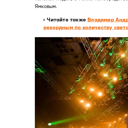
Ямковым.
> Читайте также
Владимир Андр
рекордным по количеству свет