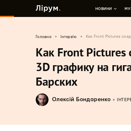
НОВИНИ
МУ
>
>
Как Front Pictures со
Головна
Інтерв'ю
Как Front Picture
3D графику на гиг
Барских
Олексій Бондаренко
ІНТЕР