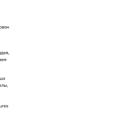
ован
идея,
аем
оша
алы,
ures