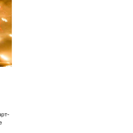
арт-
е