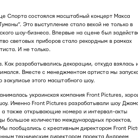
орце Спорта состоялся масштабный концерт Макса
уманы”. Это выступление стало вехой не только в
нского шоу-бизнеса. Впервые на сцене был задейств
тво световых приборов стало рекордным в рамках
тиста. И не только.
. Как разрабатывались декорации, откуда взялась 
анимался. Вместе с менеджментом артиста мы запуск
о закулисье этого масштабного шоу.
нималась украинская компания Front Pictures, хор
оу. Именно Front Pictures разрабатывали шоу Джам
, а также открывающие номера и интервал-акты
нды большое количество международных проектов,
 Мы пообщались с креативным директором Front Pict
енным техническим директором проекта Андреем