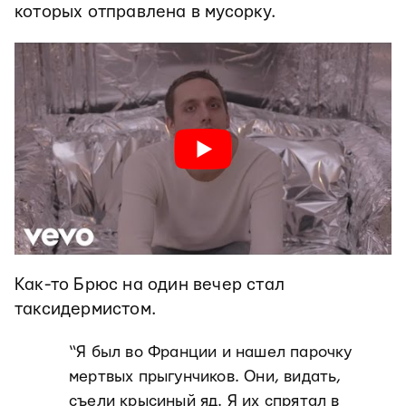
которых отправлена в мусорку.
Как-то Брюс на один вечер стал
таксидермистом.
“Я был во Франции и нашел парочку
мертвых прыгунчиков. Они, видать,
съели крысиный яд. Я их спрятал в