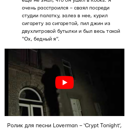
еще не знал, что он ушел в Kooks. Я
очень расстроился – сваял посреди
студии палатку, залез в нее, курил
сигарету за сигаретой, пил джин из
двухлитровой бутылки и был весь такой
“Ох, бедный я”.
Ролик для песни Loverman – ‘Crypt Tonight’,