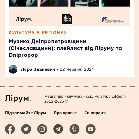
КУЛЬТУРА В РЕГІОНАХ
Музика Дніпропетровщини
(Січеславщини): плейлист від Ліруму та
Dnipropop
•
Лєра Зданевич
12 Червня, 2024
Медiа про нову українську культуру LiRoom
2012-2025 ©
Підтримайте Лірум
Про проєкт
Співпраця