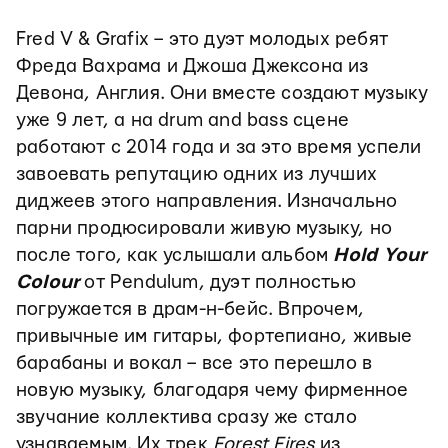
Fred V & Grafix – это дуэт молодых ребят
Фреда Вахрама и Джоша Джексона из
Девона, Англия. Они вместе создают музыку
уже 9 лет, а на drum and bass сцене
работают с 2014 года и за это время успели
завоевать репутацию одних из лучших
диджеев этого направления. Изначально
парни продюсировали живую музыку, но
после того, как услышали альбом
Hold Your
Colour
от Pendulum, дуэт полностью
погружается в драм-н-бейс. Впрочем,
привычные им гитары, фортепиано, живые
барабаны и вокал – все это перешло в
новую музыку, благодаря чему фирменное
звучание коллектива сразу же стало
узнаваемым. Их трек
Forest Fires
из