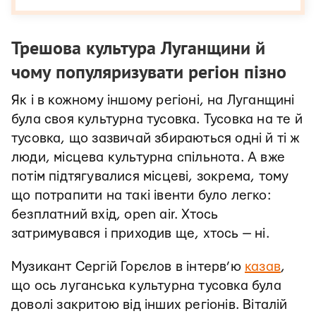
Трешова культура Луганщини й
чому популяризувати регіон пізно
Як і в кожному іншому регіоні, на Луганщині
була своя культурна тусовка. Тусовка на те й
тусовка, що зазвичай збираються одні й ті ж
люди, місцева культурна спільнота. А вже
потім підтягувалися місцеві, зокрема, тому
що потрапити на такі івенти було легко:
безплатний вхід, open air. Хтось
затримувався і приходив ще, хтось — ні.
Музикант Сергій Горєлов в інтерв’ю
казав
,
що ось луганська культурна тусовка була
доволі закритою від інших регіонів. Віталій