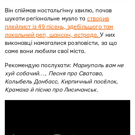
Він спіймав ностальгічну хвилю, почав
шукати регіональне музло та
створив
плейлист із 49 пісень, здебільшого там
локальний реп, шансон, естрада.
У них
виконавці намагалися розповісти, за що
саме вони любили свої міста.
Рекомендую послухати:
Мариуполь вам не
хуй собачий…, Песня про Сватово,
Колыбель Донбасс, Кирпичный посёлок,
Крамаха й пісню про Лисичанськ.