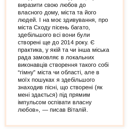
виразити свою любов до
власного дому, міста та його
людей. І на моє здивування, про
міста Сходу пісень багато,
здебільшого всі вони були
створені ще до 2014 року. Є
практика, у якій та чи інша міська
рада замовляє в локальних
виконавців створення такого собі
“гімну” міста чи області, але в
моїх пошуках я здебільшого
знаходив пісні, що створені (як
мені здається) під прямим
імпульсом оспівати власну
любов», — писав Віталій.