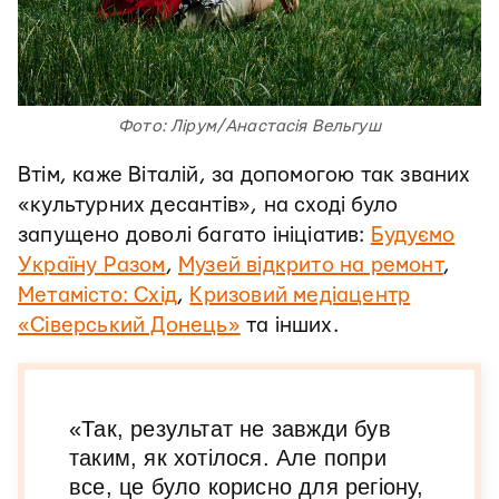
Фото: Лірум/Анастасія Вельгуш
Втім, каже Віталій, за допомогою так званих
«культурних десантів», на сході було
запущено доволі багато ініціатив:
Будуємо
Україну Разом
,
Музей відкрито на ремонт
,
Метамісто: Схід
,
Кризовий медіацентр
«Сіверський Донець»
та інших.
«Так, результат не завжди був
таким, як хотілося. Але попри
все, це було корисно для регіону,