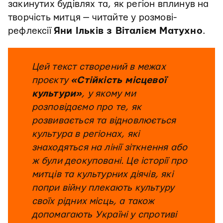
закинутих будівлях та, як регіон вплинув на
творчість митця — читайте у розмові-
рефлексії
Яни Ільків з Віталієм Матухно
.
Цей текст створений в межах
проєкту
«Стійкість місцевої
культури»
, у якому ми
розповідаємо про те, як
розвивається та відновлюється
культура в регіонах, які
знаходяться на лінії зіткнення або
ж були деокуповані. Це історії про
митців та культурних діячів, які
попри війну плекають культуру
своїх рідних місць, а також
допомагають Україні у спротиві