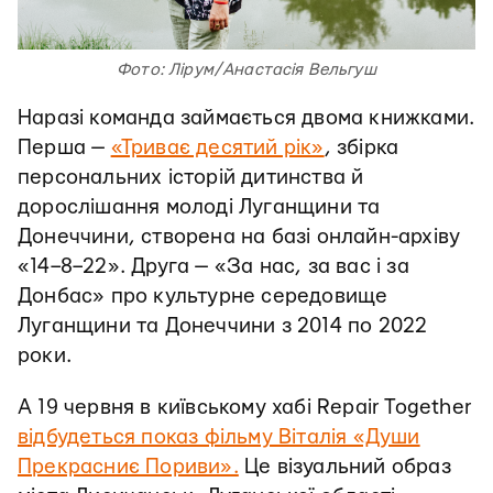
Фото:
Лірум/
Анастасія Вельгуш
Наразі команда займається двома книжками.
Перша —
«Триває десятий рік»
, збірка
персональних історій дитинства й
дорослішання молоді Луганщини та
Донеччини, створена на базі онлайн-архіву
«14–8–22». Друга — «За нас, за вас і за
Донбас» про культурне середовище
Луганщини та Донеччини з 2014 по 2022
роки.
А 19 червня в київському хабі Repair Together
відбудеться показ фільму Віталія «Души
Прекрасниє Пориви».
Це візуальний образ