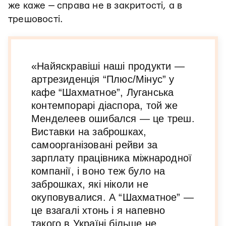
же каже — справа не в закритості, а в
трешовості.
«Найяскравіші наші продукти —
артрезиденція “Плюс/Мінус” у
кафе “Шахматное”, Луганська
контемпорарі діаспора, той же
Менделеев ошибался — це треш.
Виставки на заброшках,
самоорганізовані рейви за
зарплату працівника міжнародної
компанії, і воно теж було на
заброшках, які ніколи не
окуповувалися. А “Шахматное” —
це взагалі хтонь і я напевно
такого в Україні більше не