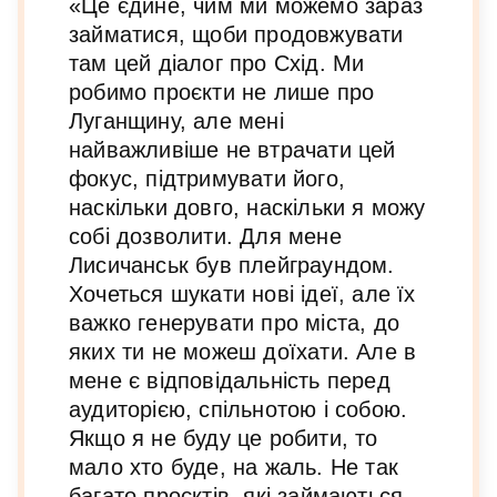
«Це єдине, чим ми можемо зараз
займатися, щоби продовжувати
там цей діалог про Схід. Ми
робимо проєкти не лише про
Луганщину, але мені
найважливіше не втрачати цей
фокус, підтримувати його,
наскільки довго, наскільки я можу
собі дозволити. Для мене
Лисичанськ був плейграундом.
Хочеться шукати нові ідеї, але їх
важко генерувати про міста, до
яких ти не можеш доїхати. Але в
мене є відповідальність перед
аудиторією, спільнотою і собою.
Якщо я не буду це робити, то
мало хто буде, на жаль. Не так
багато проєктів, які займаються