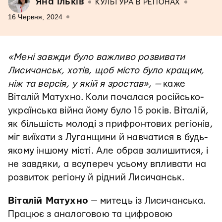
Яна Ільків
КУЛЬТУРА В РЕГІОНАХ
16 Червня, 2024
«Мені завжди було важливо розвивати
Лисичанськ, хотів, щоб місто було кращим,
ніж та версія, у якій я зростав», —
каже
Віталій Матухно. Коли почалася російсько-
українська війна йому було 15 років. Віталій,
як більшість молоді з прифронтових регіонів,
міг виїхати з Луганщини й навчатися в будь-
якому іншому місті. Але обрав залишитися, і
не завдяки, а всупереч усьому впливати на
розвиток регіону й рідний Лисичанськ.
Віталій Матухно
— митець із Лисичанська.
Працює з аналоговою та цифровою