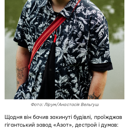
Фото:
Лірум/
Анастасія Вельгуш
Щодня він бачив закинуті будівлі, проїжджав
гігантський завод «Азот», дестрой і думав: