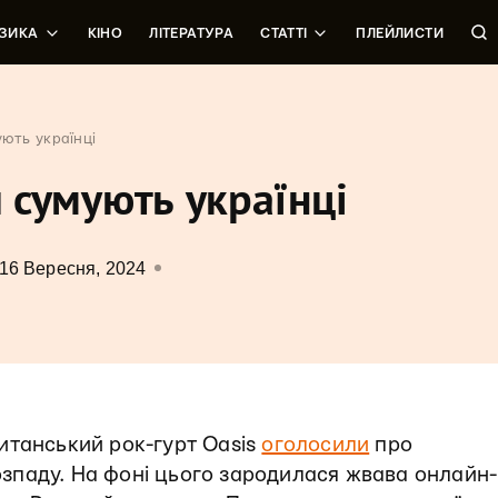
ЗИКА
КІНО
ЛІТЕРАТУРА
СТАТТІ
ПЛЕЙЛИСТИ
ують українці
и сумують українці
16 Вересня, 2024
итанський рок-гурт Oasis
оголосили
про
розпаду. На фоні цього зародилася жвава онлайн-