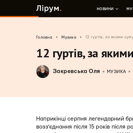
НОВИНИ
МУ
>
>
12 гуртів, за якими сум
Головна
Музика
12 гуртів, за яким
Закревська Оля
МУЗИКА
Наприкінці серпня легендарний бр
возз’єднання після 15 років після 