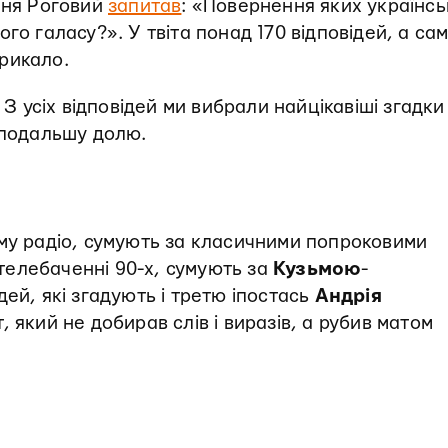
еня Роговий
запитав
: «Повернення яких українсь
го галасу?». У твіта понад 170 відповідей, а са
рикало.
 З усіх відповідей ми вибрали найцікавіші згадки
 подальшу долю.
ому радіо, сумують за класичними попроковими
на телебаченні 90-х, сумують за
Кузьмою
-
ей, які згадують і третю іпостась
Андрія
, який не добирав слів і виразів, а рубив матом