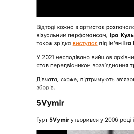
Відтоді кожна з артисток розпочала
візуальним перфомансом,
Іра Кул
також зрідка
виступає
під ім’ям
Ira
У 2021 несподівано вийшов архівни
став передвісником возз’єднання тр
Дівчата, схоже, підтримують зв’язо
зборів.
5Vymir
Гурт
5Vymir
утворився у 2006 році і