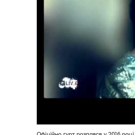
Офіційно гурт розпався у 2016 році