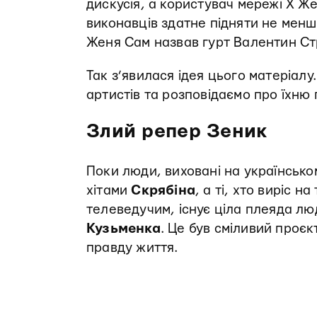
дискусія, а користувач мережі Х Ж
виконавців здатне підняти не меншо
Женя Сам назвав гурт Валентин Ст
Так з’явилася ідея цього матеріалу.
артистів та розповідаємо про їхню
Злий репер Зеник
Поки люди, виховані на українськ
хітами
Скрябіна
, а ті, хто виріс 
телеведучим, існує ціла плеяда люд
Кузьменка
. Це був сміливий проєкт
правду життя.