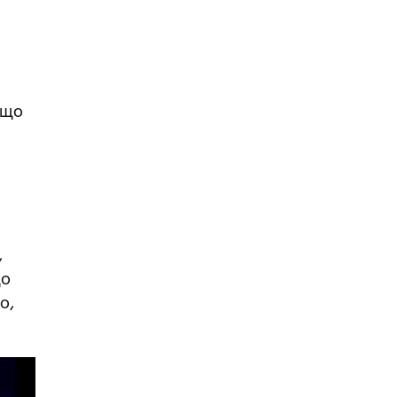
 що
,
що
о,