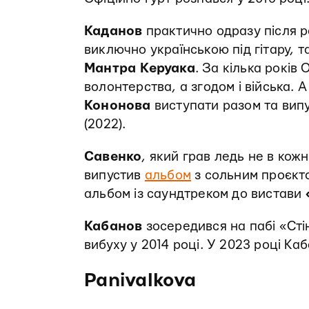
Каданов
практично одразу після ро
виключно українською під гітару, т
Мантра Керуака
. За кілька років
волонтерства, а згодом і війська. 
Кононова
виступати разом та вип
(2022).
Савенко
, який грав ледь не в кож
випустив
альбом
з сольним проєк
альбом із саундтреком до вистави
Кабанов
зосередився на пабі «Стін
вибуху у 2014 році. У 2023 році Ка
Panivalkova