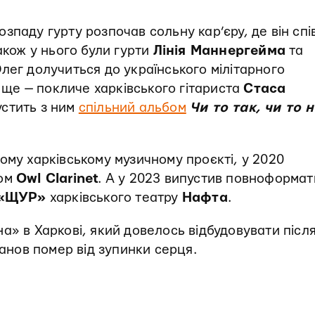
зпаду гурту розпочав сольну кар’єру, де він спі
акож у нього були гурти
Лінія Маннергейма
та
 Олег долучиться до українського мілітарного
А ще — покличе харківського гітариста
Стаса
устить з ним
спільний альбом
Чи то так, чи то н
ному харківському музичному проєкті, у 2020
том
Owl Clarinet
. А у 2023 випустив повноформа
«ЩУР»
харківського театру
Нафта
.
а» в Харкові, який довелось відбудовувати післ
банов помер від зупинки серця.