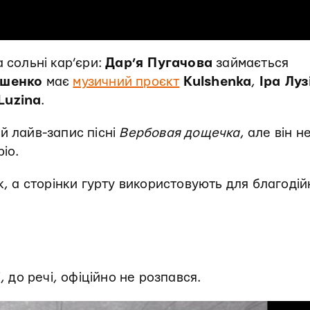
 сольні кар’єри:
Дар’я Пугачова
займається
ьшенко
має
музичний проєкт
Kulshenka
,
Іра Луз
 Luzina
.
й лайв-запис пісні
Вербовая дощечка
, але він н
іо.
к, а сторінки гурту використовують для благоді
, до речі, офіційно не розпався.