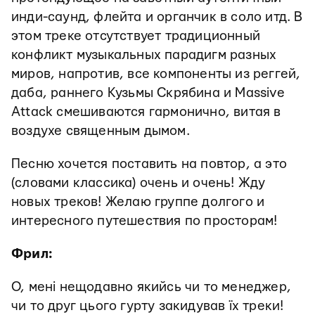
инди-саунд, флейта и органчик в соло итд. В
этом треке отсутствует традиционный
конфликт музыкальных парадигм разных
миров, напротив, все компоненты из реггей,
даба, раннего Кузьмы Скрябина и Massive
Attack смешиваются гармонично, витая в
воздухе священным дымом.
Песню хочется поставить на повтор, а это
(словами классика) очень и очень! Жду
новых треков! Желаю группе долгого и
интересного путешествия по просторам!
Фрил:
О, мені нещодавно якийсь чи то менеджер,
чи то друг цього гурту закидував їх треки!