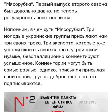
“Мясорубка”. Первый выпуск второго сезона
был довольно давно, но теперь
регулярность восстановится.
Напомним, в чем суть “Мясорубки”. Три
молодые украинские группы присылают нам
три своих трека. Три эксперта, которые уже
успели сказать свое слово в украинской
музыке, безапелляционно комментируют
услышанное. Комментарии могут быть
самые разные, однако, присылая присылая
свои песни, группы добровольно на это
подписываются.