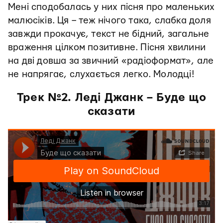
Мені сподобалась у них пісня про маленьких
малюсіків. Ця – теж нічого така, слабка доля
завжди прокачує, текст не бідний, загальне
враження цілком позитивне. Пісня хвилини
на дві довша за звичний «радіоформат», але
не напрягає, слухається легко. Молодці!
Трек №2. Леді Джанк – Буде що
сказати