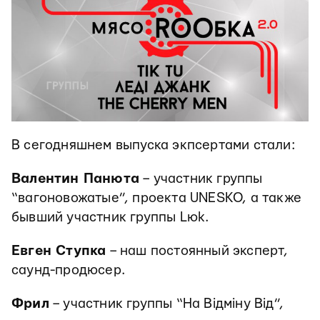
В сегодняшнем выпуска экпсертами стали:
Валентин Панюта
– участник группы
“вагоновожатые”, проекта UNESKO, а также
бывший участник группы Lюk.
Евген Ступка
– наш постоянный эксперт,
саунд-продюсер.
Фрил
– участник группы “На Відміну Від”,