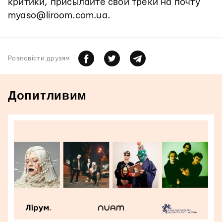
критики, присылайте свои треки на почту
myaso@liroom.com.ua.
Розповiсти друзям
Допитливим