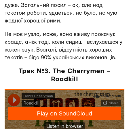
дуже. Загальний посил – ок, але над
текстом роботи, здається, не було, не чую
жодної хорошої рими.
Не моє музло, може, воно вживу прокачує
краще, аніж тоді, коли сидиш і вслухаєшся у
кожен звук. Взагалі, відсутність хороших
текстів – біда 90% українських виконавців.
Трек №3. The Cherrymen –
Roadkill