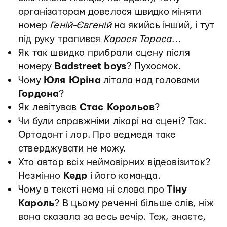
організаторам довелося швидко міняти
номер
Геній-Євгеній
на якийсь інший, і тут
під руку трапився
Карася Тараса
…
Як так швидко прибрали сцену після
номеру
Badstreet boys
? Пухосмок.
Чому
Юля Юріна
літала над головами
Гордона
?
Як левітував
Стас Корольов
?
Чи були справжніми лікарі на сцені? Так.
Ортодонт і лор. Про ведмедя таке
стверджувати не можу.
Хто автор всіх неймовірних відеовізиток?
Незмінно
Кедр
і його команда.
Чому в тексті нема ні слова про
Тіну
Кароль
? В цьому реченні більше слів, ніж
вона сказала за весь вечір. Теж, знаєте,