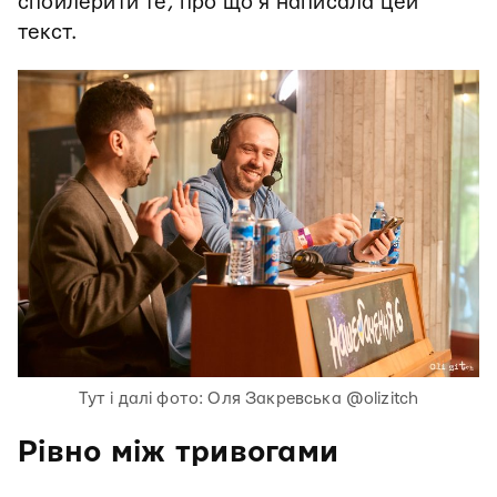
спойлерити те, про що я написала цей
текст.
Тут і далі фото: Оля Закревська @olizitch
Рівно між тривогами