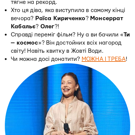
тягне на рекорд.
Хто ця діва, яка виступила в самому кінці
вечора?
Раїса Кириченко
?
Монсеррат
Кабальє
?
Олег
?!
Справді переміг фільм? Ну а ви бачили «
Ти
— космос
»? Він достойних всіх нагород
світу! Навіть квитку в Жовті Води.
Чи можна досі донатити?
МОЖНА І ТРЕБА
!