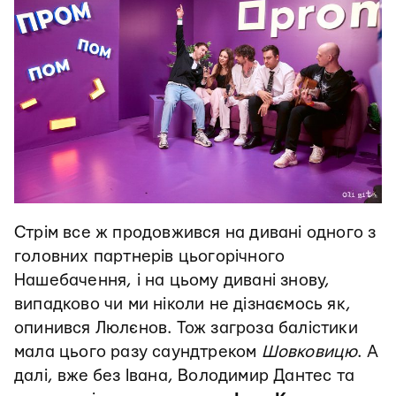
Стрім все ж продовжився на дивані одного з
головних партнерів цьогорічного
Нашебачення, і на цьому дивані знову,
випадково чи ми ніколи не дізнаємось як,
опинився Люлєнов. Тож загроза балістики
мала цього разу саундтреком
Шовковицю
. А
далі, вже без Івана, Володимир Дантес та