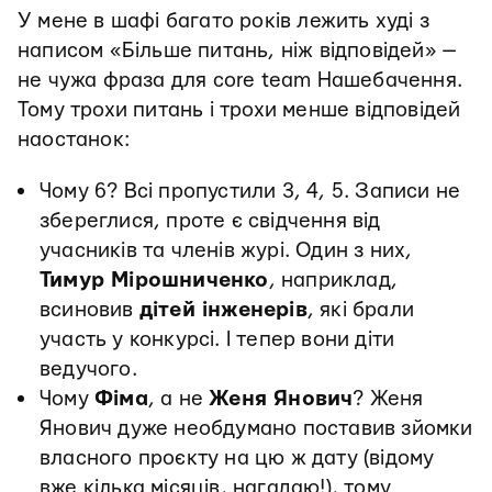
У мене в шафі багато років лежить худі з
написом «Більше питань, ніж відповідей» —
не чужа фраза для core team Нашебачення.
Тому трохи питань і трохи менше відповідей
наостанок:
Чому 6? Всі пропустили 3, 4, 5. Записи не
збереглися, проте є свідчення від
учасників та членів журі. Один з них,
Тимур Мірошниченко
, наприклад,
всиновив
дітей інженерів
, які брали
участь у конкурсі. І тепер вони діти
ведучого.
Чому
Фіма
, а не
Женя Янович
? Женя
Янович дуже необдумано поставив зйомки
власного проєкту на цю ж дату (відому
вже кілька місяців, нагадаю!), тому