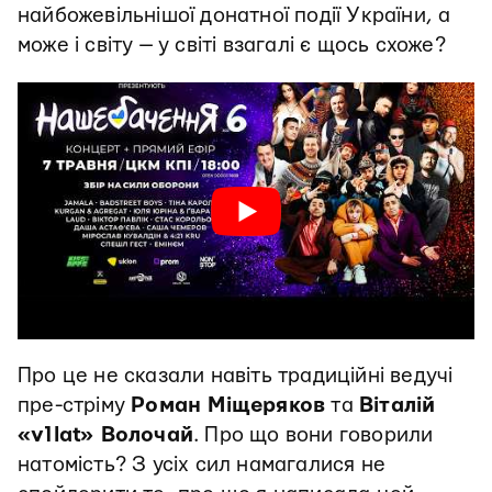
найбожевільнішої донатної події України, а
може і світу — у світі взагалі є щось схоже?
Про це не сказали навіть традиційні ведучі
пре-стріму
Роман Міщеряков
та
Віталій
«v1lat» Волочай
. Про що вони говорили
натомість? З усіх сил намагалися не