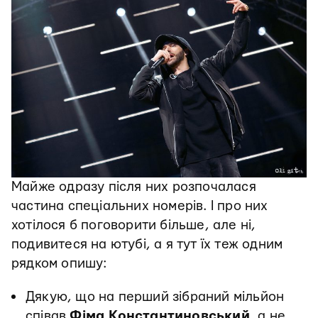
Майже одразу після них розпочалася
частина спеціальних номерів. І про них
хотілося б поговорити більше, але ні,
подивитеся на ютубі, а я тут їх теж одним
рядком опишу:
Дякую, що на перший зібраний мільйон
співав
Фіма Константиновський
, а не