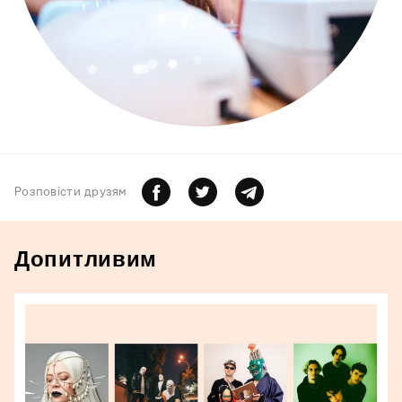
Розповiсти друзям
Допитливим