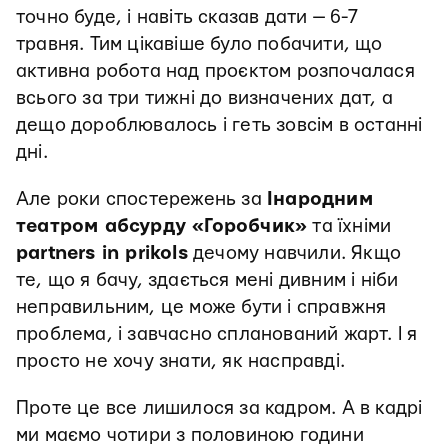
точно буде, і навіть сказав дати — 6-7
травня. Тим цікавіше було побачити, що
активна робота над проєктом розпочалася
всього за три тижні до визначених дат, а
дещо дороблювалось і геть зовсім в останні
дні.
Але роки спостережень за
Інародним
театром абсурду «Горобчик»
та їхніми
partners in prikols
дечому навчили. Якщо
те, що я бачу, здається мені дивним і ніби
неправильним, це може бути і справжня
проблема, і завчасно спланований жарт. І я
просто не хочу знати, як насправді.
Проте це все лишилося за кадром. А в кадрі
ми маємо чотири з половиною години