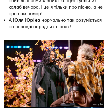
найбільш осмислених і концептуальних
колаб вечора. І це я тільки про пісню, а не
про сам номер!
А
Юля Юріна
нормально так розуміється
на справді народних піснях!