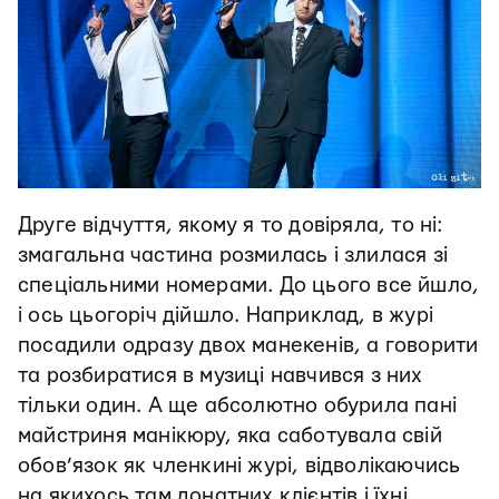
Друге відчуття, якому я то довіряла, то ні:
змагальна частина розмилась і злилася зі
спеціальними номерами. До цього все йшло,
і ось цьогоріч дійшло. Наприклад, в журі
посадили одразу двох манекенів, а говорити
та розбиратися в музиці навчився з них
тільки один. А ще абсолютно обурила пані
майстриня манікюру, яка саботувала свій
обов’язок як членкині журі, відволікаючись
на якихось там донатних клієнтів і їхні