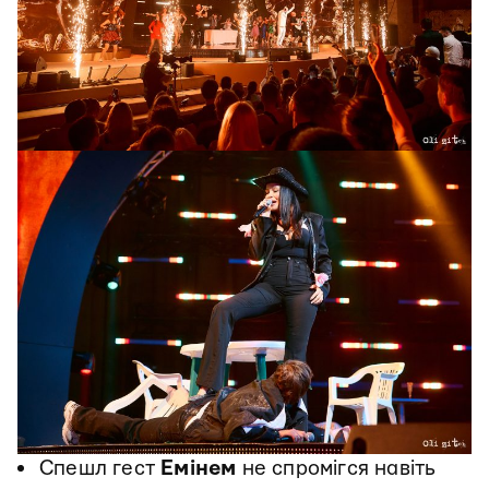
Спешл гест
Емінем
не спромігся навіть