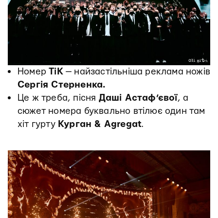
Номер
ТіК
— найзастільніша реклама ножів
Сергія Стерненка.
Це ж треба, пісня
Даші Астаф’євої
, а
сюжет номера буквально втілює один там
хіт гурту
Курган & Agregat
.