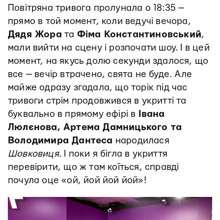
Повітряна тривога пролунала о 18:35 —
прямо в той момент, коли ведучі вечора,
Дядя Жора
та
Фіма Константиновський
,
мали вийти на сцену і розпочати шоу. І в цей
момент, на якусь долю секунди здалося, що
все — вечір втрачено, свята не буде. Але
майже одразу згадала, що торік під час
тривоги стрім продовжився в укритті та
буквально в прямому ефірі в
Івана
Люлєнова, Артема Дамницького та
Володимира Дантеса
народилася
Шовковиця
. І поки я бігла в укриття
перевірити, що ж там коїться, справді
почула оце «ой, йой йой йой»!