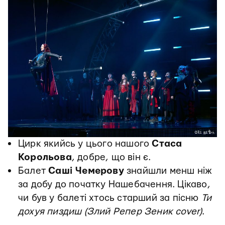
Цирк якийсь у цього нашого
Стаса
Корольова
, добре, що він є.
Балет
Саші Чемерову
знайшли менш ніж
за добу до початку Нашебачення. Цікаво,
чи був у балеті хтось старший за пісню
Ти
дохуя пиздиш (Злий Репер Зеник cover)
.