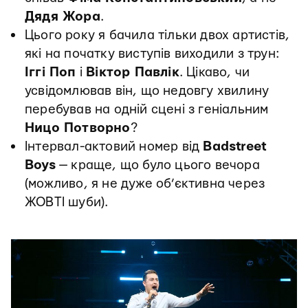
Дядя Жора
.
Цього року я бачила тільки двох артистів,
які на початку виступів виходили з трун:
Іггі Поп
і
Віктор Павлік
. Цікаво, чи
усвідомлював він, що недовгу хвилину
перебував на одній сцені з геніальним
Ницо Потворно
?
Інтервал-актовий номер від
Badstreet
Boys
— краще, що було цього вечора
(можливо, я не дуже об’єктивна через
ЖОВТІ шуби).