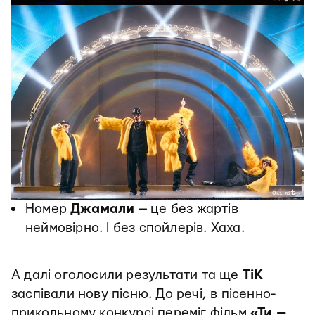
Номер
Джамали
— це без жартів
неймовірно. І без спойлерів. Хаха.
А далі оголосили результати та ще
ТіК
заспівали нову пісню. До речі, в пісенно-
прикольному конкурсі переміг фільм
«Ти —