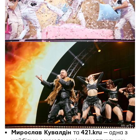
Мирослав Кувалдін
та
421.kru
— одна з