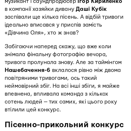
музикант і саундпродюсер
Ігор Кириленко
в компанії хазяйки дивану
Даші Кубік
заспівали ще кілька пісень. А відбій тривоги
ідеально вписався у приспів замість
«Дівчина Оля», хто ж знав?
Забігаючи наперед скажу, що вже коли
знімала фінальну фотографію вечора,
тривога пролунала знову. Але за таймінгом
Нашебачення-6
вклалося рівно між двома
повітряними тривогами, ось такий
неймовірний збіг. На всі інші збіги, я майже
впевнена, впливала команда з кількох
сотень людей — тих самих, які цього року
втілили цей конкурс.
Пісенно-прикольний конкурс