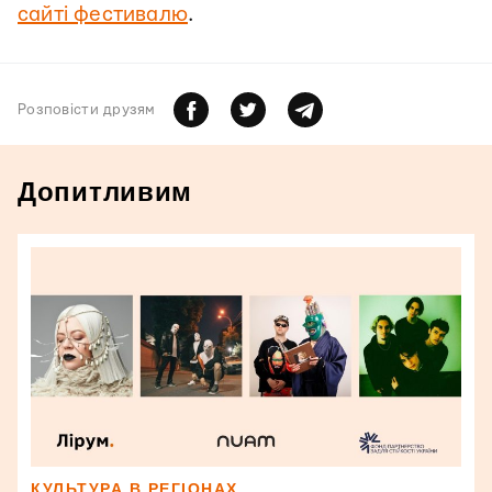
сайті фестивалю
.
Розповiсти друзям
Допитливим
КУЛЬТУРА В РЕГІОНАХ