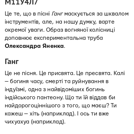
М11У4Л7
Це те, що в пісні
Ганг
маскується за шквалом
інструментів, але, на нашу думку, варте
окремої уваги. Образ вогняної колісниці
доповнює експериментальна труба
Олександра Яненка
.
Ганг
Це не пісня. Це присвята. Це пресвята. Калі
— богиня часу, смерті та руйнування в
індуїзмі, одна з найвідоміших богинь
індійського пантеону. Що ти їй віддав би
найдорогоціннішого з того, що маєш? Ти
кажеш — хіть (наприклад). І ось ти вже
чихуахуа (наприклад).