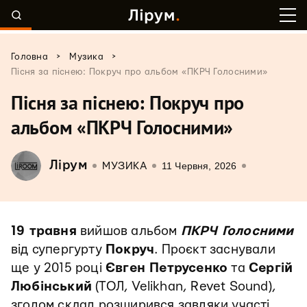
>
>
Головна
Музика
Пісня за піснею: Покруч про альбом «ПКРЧ Голосними»
Пісня за піснею: Покруч про
альбом «ПКРЧ Голосними»
Лірум
11 Червня, 2026
МУЗИКА
19 травня
вийшов альбом
ПКРЧ Голосними
від супергурту
Покруч
. Проєкт заснували
ще у 2015 році
Євген Петрусенко
та
Сергій
Любінський
(ТОЛ, Velikhan, Revet Sound),
згодом склад розширився завдяки участі