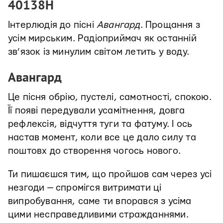
40138Н
Інтерлюдія до пісні
Авангард
. Прощання з
усім мирським. Радіоприймач як останній
зв’язок із минулим світом летить у воду.
Авангард
Це пісня обрію, пустелі, самотності, спокою.
Її появі передували усамітнення, довга
рефлексія, відчуття туги та фатуму. І ось
настав момент, коли все це дало силу та
поштовх до створення чогось нового.
Ти пишаєшся тим, що пройшов сам через усі
незгоди — спромігся витримати ці
випробування, саме ти впорався з усіма
цими несправедливими стражданнями.