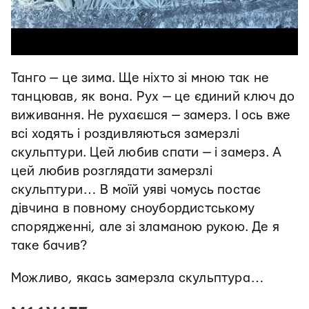
Танго — це зима. Ще ніхто зі мною так не
танцював, як вона. Рух — це єдиний ключ до
виживання. Не рухаєшся — замерз. І ось вже
всі ходять і роздивляються замерзлі
скульптури. Цей любив спати — і замерз. А
цей любив розглядати замерзлі
скульптури… В моїй уяві чомусь постає
дівчина в повному сноубордистському
спорядженні, але зі зламаною рукою. Де я
таке бачив?
Можливо, якась замерзла скульптура…