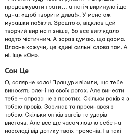
продовжувати грати… а потім виринула іще
одна: «щоб творити дива!». У мене аж
мурашки побігли. Зрештою, відклав цей
творчий вир на пізніше, бо все виглядало
надто містичним. А зараз думаю, що дарма.
Власне кажучи, це єдині сильні слова там. А
ні. Іще «Ом».
Сон Це
О, солярне коло! Пращури вірили, що тебе
виносять олені на своїх рогах. Але винести
тебе — справа не з простих. Скільки років я з
тобою провів. Засинав та просинався з
тобою. Скільки опіків загоїв та ударів
вистояв. Але все ще часом ловлю себе на
насолоді від дотику твоїх променів. І в такі