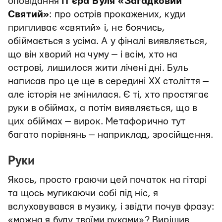
оповідання
Пʼєра Буля «Загадковий
Святий»
: про острів прокажених, куди
припливає «святий» і, не боячись,
обіймається з усіма. А у фіналі виявляється,
що він хворий на чуму — і всім, хто на
острові, лишилося жити лічені дні. Буль
написав про це ще в середині XX століття —
але історія не змінилася. Є ті, хто простягає
руки в обіймах, а потім виявляється, що в
цих обіймах — вирок. Метафорично тут
багато порівнянь — наприклад, зросійщення.
Руки
Якось, просто граючи цей початок на гітарі
та щось мугикаючи собі під ніс, я
вслуховувався в музику, і звідти почув фразу:
«можна я буду твоїми руками»? Вирішив