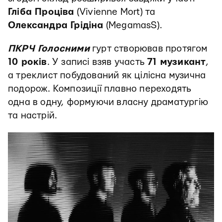
Гліба Проціва
(Vivienne Mort) та
Олександра Грідіна
(MegamasS).
ПКРЧ Голосними
гурт створював протягом
10 років
. У записі взяв участь
71 музикант
,
а треклист побудований як цілісна музична
подорож. Композиції плавно переходять
одна в одну, формуючи власну драматургію
та настрій.