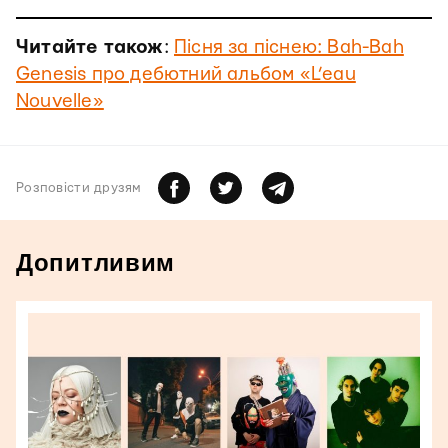
Читайте також
:
Пісня за піснею: Bah-Bah
Genesis про дебютний альбом «L’eau
Nouvelle»
Розповiсти друзям
Допитливим