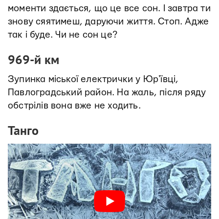
моменти здається, що це все сон. І завтра ти
знову сяятимеш, даруючи життя. Стоп. Адже
так і буде. Чи не сон це?
969-й км
Зупинка міської електрички у Юрʼївці,
Павлоградський район. На жаль, після ряду
обстрілів вона вже не ходить.
Танго