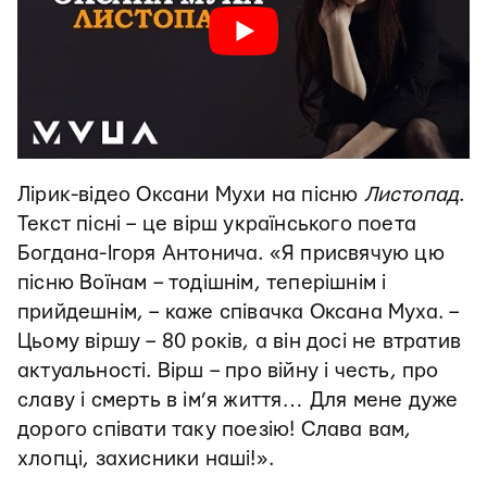
Лірик-відео Оксани Мухи на пісню
Листопад
.
Текст пісні – це вірш українського поета
Богдана-Ігоря Антонича. «Я присвячую цю
пісню Воїнам – тодішнім, теперішнім і
прийдешнім, – каже співачка Оксана Муха. –
Цьому віршу – 80 років, а він досі не втратив
актуальності. Вірш – про війну і честь, про
славу і смерть в ім’я життя… Для мене дуже
дорого співати таку поезію! Слава вам,
хлопці, захисники наші!».