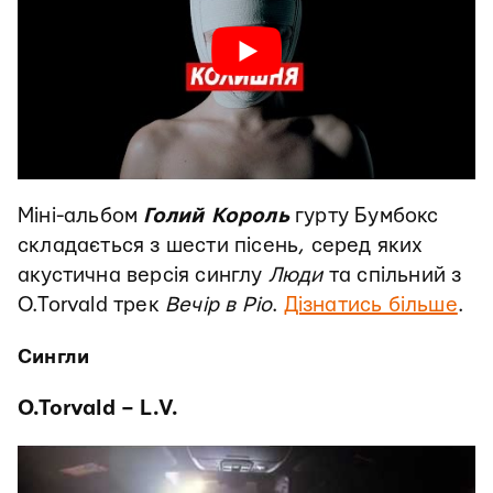
Міні-альбом
Голий Король
гурту Бумбокс
складається з шести пісень, серед яких
акустична версія синглу
Люди
та спільний з
O.Torvald трек
Вечір в Ріо
.
Дізнатись більше
.
Сингли
O.Torvald – L.V.