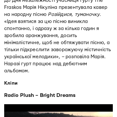
До Дня незалежності учасниця гурту The
Fraskos Марія Нікуліна презентувала кавер
на народну пісню
Розійдися, туманочку
.
«Ідея взятися за цю пісню виникла
спонтанно, і одразу ж за кілька годин я
зробила аранжування, досить
мінімалістичне, щоб не обтяжувати пісню, а
тільки підкреслити заворожуючу містичність
української мелодики», – розповіла Марія.
Наразі гурт працює над дебютним
альбомом.
Кліпи
Radio Plush – Bright Dreams