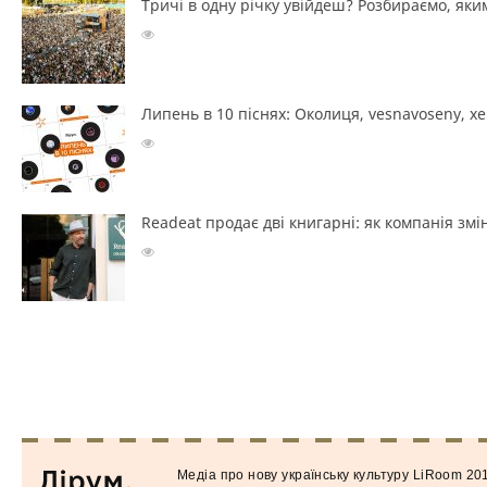
Тричі в одну річку увійдеш? Розбираємо, яким
Липень в 10 піснях: Околиця, vesnavoseny, х
Readeat продає дві книгарні: як компанія з
Медiа про нову українську культуру LiRoom 20