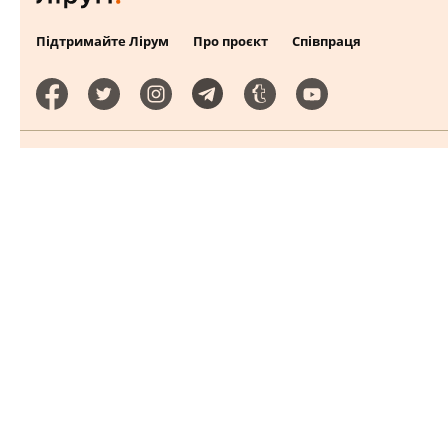
Підтримайте Лірум
Про проєкт
Співпраця