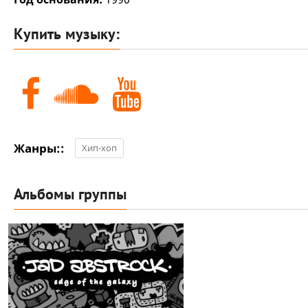
Купить музыку:
Жанры::
Хип-хоп
Альбомы группы