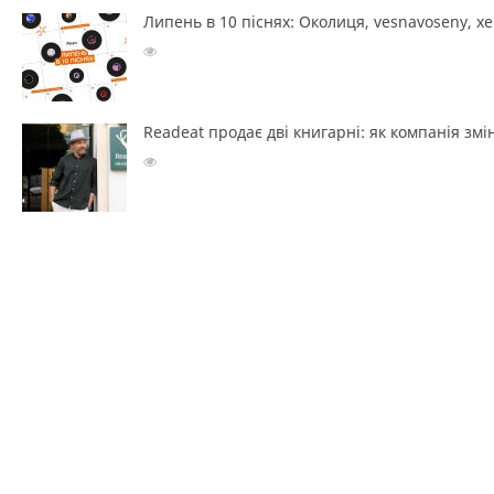
Липень в 10 піснях: Околиця, vesnavoseny, х
Readeat продає дві книгарні: як компанія з