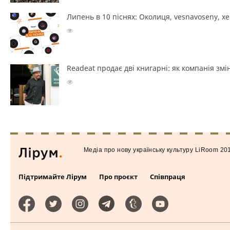
Липень в 10 піснях: Околиця, vesnavoseny, х
Readeat продає дві книгарні: як компанія з
Медiа про нову українську культуру LiRoom 20
Підтримайте Лірум
Про проєкт
Співпраця