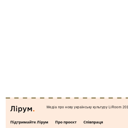
Медiа про нову українську культуру LiRoom 20
Підтримайте Лірум
Про проєкт
Співпраця