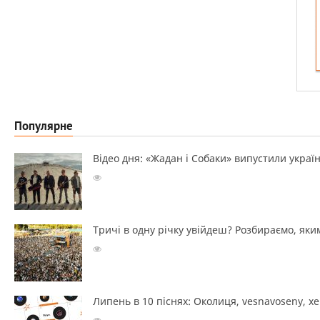
Популярне
Відео дня: «Жадан і Собаки» випустили україн
Тричі в одну річку увійдеш? Розбираємо, яким
Липень в 10 піснях: Околиця, vesnavoseny, х